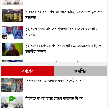
দাফনের ১২ ঘণ্টা পর ‘মা বেঁচে আছে’ ভেবে লাশ তুললেন
সন্তানরা
দুই বছর পরও সাগরের শূন্যতা, বিচার চেয়ে অপেক্ষায়
পরিবার
দুই বছরের প্রেমের পর বিয়ের দাবিতে প্রেমিকের বাড়িতে
তরুণীর অনশন
জনসাধারণকে সতর্ক থাকার আহ্বান পুলিশের
সর্বশেষ
জনপ্রিয়
৩ মাসে পুলিশের হাতে গ্রেপ্তার ১ লাখ ৪২ হাজার
পিকআপসহ তিনজনকে ধরল সিলেট র‌্যাব
ছেলের ছুরি কাঘাতে বাবা-মা খুন
সিলেটে কাগজ ছাড়া রাস্তায় নামলেই বিপদ