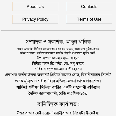
সিলেটে আরও দুইজনের মৃত্যু, হাসপাতালে ৩ শতাধিক
About Us
Contacts
Privacy Policy
Terms of Use
সম্পাদক ও প্রকাশক: আব্দুল খালিক
আইন-উপদেষ্টা: সিনিয়র এডভোকেট এ.কে.এম. ফয়েজ, বাংলাদেশ সুপ্রীম কোর্ট।
আইন-উপদেষ্টা: ব্যারিস্টার ফয়সাল দস্তগীর চৌধুরী, বাংলাদেশ সুপ্রীম কোর্ট।
উপ-সম্পাদকঃ মোঃ সুমন আহমদ
সিনিয়র স্টাফ রিপোর্টার: মো: আবু তাহের
সার্বিক ব্যবস্থাপকঃ মোঃ আলী হোসেন
প্রকাশক কর্তৃক উত্তরা অফসেট প্রিন্টার্স কলেজ রোড, বিয়ানীবাজার সিলেট
থেকে মুদ্রিত ও শরীফা বিবি হাউজ, মেওয়া থেকে প্রকাশিত।
শাফিয়া শরীফা মিডিয়া বাড়ীর একটি সহযোগী প্রতিষ্ঠান
দৈনিক জালালাবাদী, রেজি নং: সিল/১৫০
বানিজ্যিক কার্যালয় :
উত্তর বাজার মেইন রোড বিয়ানীবাজার, সিলেট। ই-মেইল: