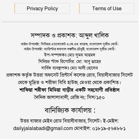
Privacy Policy
Terms of Use
সম্পাদক ও প্রকাশক: আব্দুল খালিক
আইন-উপদেষ্টা: সিনিয়র এডভোকেট এ.কে.এম. ফয়েজ, বাংলাদেশ সুপ্রীম কোর্ট।
আইন-উপদেষ্টা: ব্যারিস্টার ফয়সাল দস্তগীর চৌধুরী, বাংলাদেশ সুপ্রীম কোর্ট।
উপ-সম্পাদকঃ মোঃ সুমন আহমদ
সিনিয়র স্টাফ রিপোর্টার: মো: আবু তাহের
সার্বিক ব্যবস্থাপকঃ মোঃ আলী হোসেন
প্রকাশক কর্তৃক উত্তরা অফসেট প্রিন্টার্স কলেজ রোড, বিয়ানীবাজার সিলেট
থেকে মুদ্রিত ও শরীফা বিবি হাউজ, মেওয়া থেকে প্রকাশিত।
শাফিয়া শরীফা মিডিয়া বাড়ীর একটি সহযোগী প্রতিষ্ঠান
দৈনিক জালালাবাদী, রেজি নং: সিল/১৫০
বানিজ্যিক কার্যালয় :
উত্তর বাজার মেইন রোড বিয়ানীবাজার, সিলেট। ই-মেইল:
dailyjalalabadi@gmail.com মোবাইল: ০১৮১৯-৫৬৪৮৮১