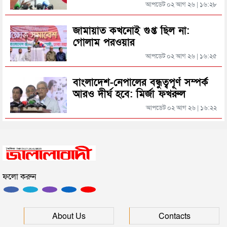
আসিফ মাহমুদ
আপডেট ০২ আগ ২৬ | ১৬:২৮
জামায়াত কখনোই গুপ্ত ছিল না:
গোলাম পরওয়ার
আপডেট ০২ আগ ২৬ | ১৬:২৫
বাংলাদেশ-নেপালের বন্ধুত্বপূর্ণ সম্পর্ক
আরও দীর্ঘ হবে: মির্জা ফখরুল
আপডেট ০২ আগ ২৬ | ১৬:২২
ফলো করুন
About Us
Contacts