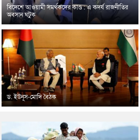
বিদেশে আওয়ামী সমর্থকদের কাণ্ড : এ কদর্য রাজনীতির
অবসান ঘটুক
ড. ইউনূস-মোদি বৈঠক