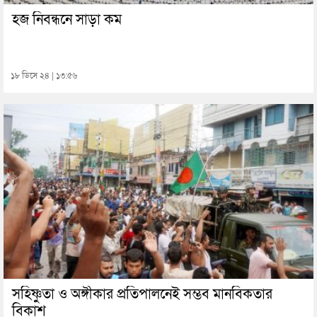
হজ নিবন্ধনে সাড়া কম
১৮ ডিসে ২৪ | ১৩:৫৬
সহিষ্ণুতা ও অঙ্গীকার প্রতিপালনেই সম্ভব মানবিকতার
বিকাশ