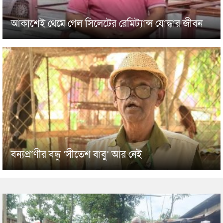
আকাশেই থেমে গেল সিলেটের রেমিট্যান্স যোদ্ধার জীবন
বন্যপ্রাণীর বন্ধু ‘সীতেশ বাবু’ আর নেই