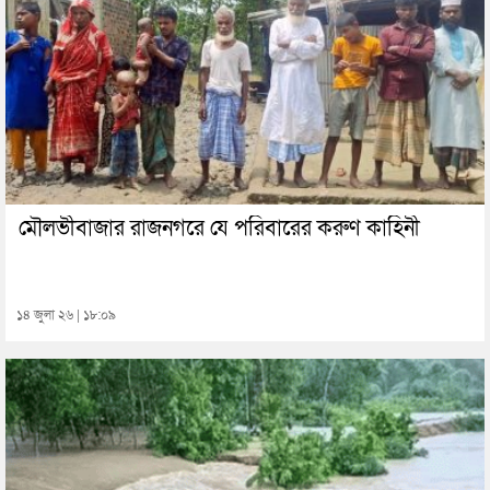
মৌলভীবাজার রাজনগরে যে পরিবারের করুণ কাহিনী
১৪ জুলা ২৬ | ১৮:০৯