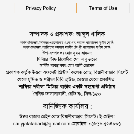
Privacy Policy
Terms of Use
সম্পাদক ও প্রকাশক: আব্দুল খালিক
আইন-উপদেষ্টা: সিনিয়র এডভোকেট এ.কে.এম. ফয়েজ, বাংলাদেশ সুপ্রীম কোর্ট।
আইন-উপদেষ্টা: ব্যারিস্টার ফয়সাল দস্তগীর চৌধুরী, বাংলাদেশ সুপ্রীম কোর্ট।
উপ-সম্পাদকঃ মোঃ সুমন আহমদ
সিনিয়র স্টাফ রিপোর্টার: মো: আবু তাহের
সার্বিক ব্যবস্থাপকঃ মোঃ আলী হোসেন
প্রকাশক কর্তৃক উত্তরা অফসেট প্রিন্টার্স কলেজ রোড, বিয়ানীবাজার সিলেট
থেকে মুদ্রিত ও শরীফা বিবি হাউজ, মেওয়া থেকে প্রকাশিত।
শাফিয়া শরীফা মিডিয়া বাড়ীর একটি সহযোগী প্রতিষ্ঠান
দৈনিক জালালাবাদী, রেজি নং: সিল/১৫০
বানিজ্যিক কার্যালয় :
উত্তর বাজার মেইন রোড বিয়ানীবাজার, সিলেট। ই-মেইল:
dailyjalalabadi@gmail.com মোবাইল: ০১৮১৯-৫৬৪৮৮১