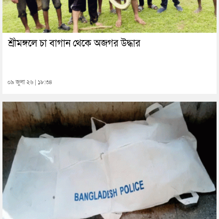
শ্রীমঙ্গলে চা বাগান থেকে অজগর উদ্ধার
০৯ জুলা ২৬ | ১৮:৩৪