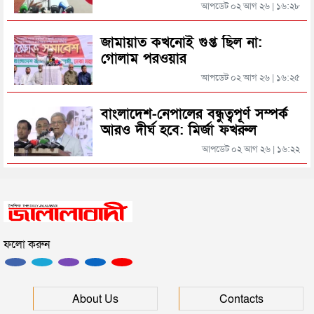
আসিফ মাহমুদ
আপডেট ০২ আগ ২৬ | ১৬:২৮
জামায়াত কখনোই গুপ্ত ছিল না:
গোলাম পরওয়ার
আপডেট ০২ আগ ২৬ | ১৬:২৫
বাংলাদেশ-নেপালের বন্ধুত্বপূর্ণ সম্পর্ক
আরও দীর্ঘ হবে: মির্জা ফখরুল
আপডেট ০২ আগ ২৬ | ১৬:২২
ফলো করুন
About Us
Contacts