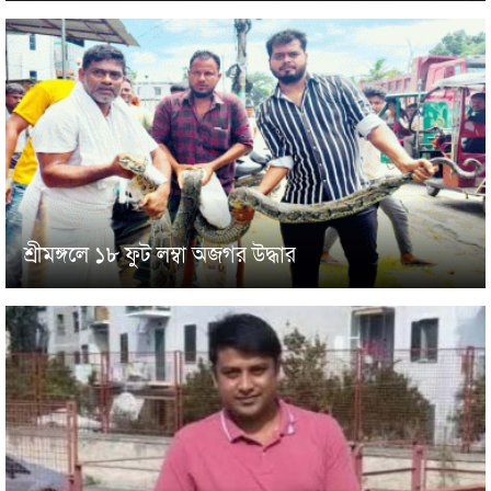
শ্রীমঙ্গলে ১৮ ফুট লম্বা অজগর উদ্ধার