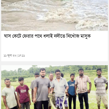
ঘাস কেটে ফেরার পথে ধলাই নদীতে নিখোঁজ মাসুক
১১ জুলা ২৬ | ১৭:১১