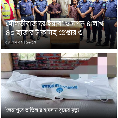
মৌলভীবাজারে ইয়াবা ও নগদ ৪ লাখ
৪০ হাজার টাকাসহ গ্রেপ্তার ৩
০৪ আগ ২৬ | ১৬:৫৭
জৈন্তাপুরে ভাতিজার হামলায় বৃদ্ধের মৃত্যু