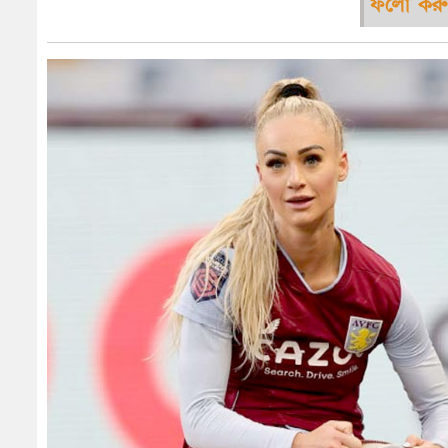
ফলো করু