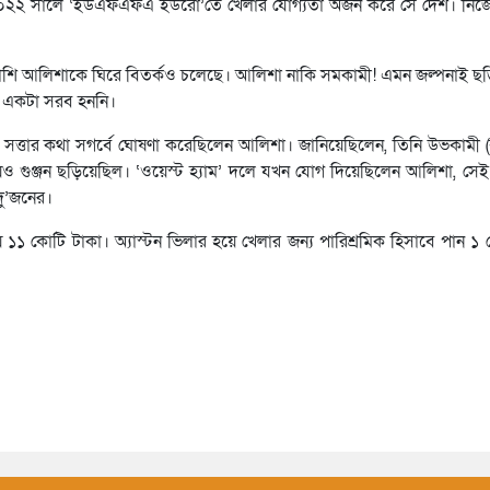
২০২২ সালে ‘ইউএফএফএ ইউরো’তে খেলার যোগ্যতা অর্জন করে সে দেশ। নিজ
াপাশি আলিশাকে ঘিরে বিতর্কও চলেছে। আলিশা নাকি সমকামী! এমন জল্পনাই ছ
ুব একটা সরব হননি।
সত্তার কথা সগর্বে ঘোষণা করেছিলেন আলিশা। জানিয়েছিলেন, তিনি উভকামী (ব
িয়েও গুঞ্জন ছড়িয়েছিল। ‘ওয়েস্ট হ্যাম’ দলে যখন যোগ দিয়েছিলেন আলিশা, স
ু’জনের।
১১ কোটি টাকা। অ্যাস্টন ভিলার হয়ে খেলার জন্য পারিশ্রমিক হিসাবে পান 