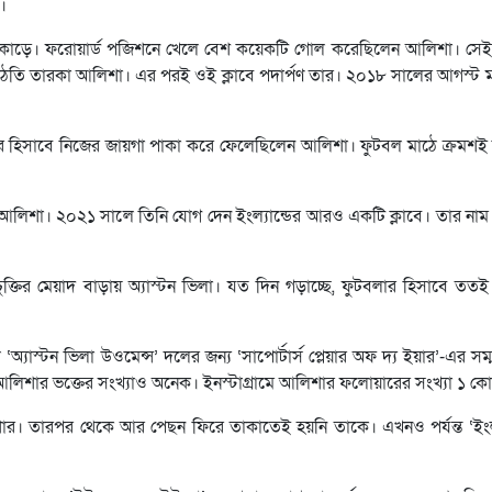
।
তি নজর কাড়ে। ফরোয়ার্ড পজিশনে খেলে বেশ কয়েকটি গোল করেছিলেন আলিশা। স
উঠতি তারকা আলিশা। এর পরই ওই ক্লাবে পদার্পণ তার। ২০১৮ সালের আগস্ট ম
বলার হিসাবে নিজের জায়গা পাকা করে ফেলেছিলেন আলিশা। ফুটবল মাঠে ক্রমশই 
শা। ২০২১ সালে তিনি যোগ দেন ইংল্যান্ডের আরও একটি ক্লাবে। তার নাম ‘অ
্তির মেয়াদ বাড়ায় অ্যাস্টন ভিলা। যত দিন গড়াচ্ছে, ফুটবলার হিসাবে ততই
্যাস্টন ভিলা উওমেন্স’ দলের জন্য ‘সাপোর্টার্স প্লেয়ার অফ দ্য ইয়ার’-এর সম্
 আলিশার ভক্তের সংখ্যাও অনেক। ইনস্টাগ্রামে আলিশার ফলোয়ারের সংখ্যা ১ ক
ার। তারপর থেকে আর পেছন ফিরে তাকাতেই হয়নি তাকে। এখনও পর্যন্ত ‘ইংল্য