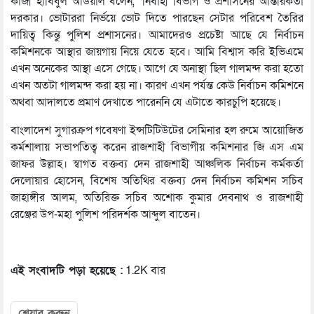
কাজী হাবিবুল আউয়াল বলেন, ‘নির্বাহী বিভাগ ও প্রশাসনের আন্তরিকতা
দরকার। ভোটাররা নির্ভয়ে ভোট দিতে পারছেন সেটার পরিবেশ তৈরির
দায়িত্ব কিন্তু পুলিশ প্রশাসনের। আমাদেরও প্রচেষ্টা আছে যে নির্বাচন
কমিশনকে আস্থার জায়গায় নিয়ে যেতে হবে। আমি বিশ্বাস করি ইভিএমে
এখন অনেকের আস্থা এসে গেছে। আগে যে অনাস্থা ছিল গালমন্দ করা হতো
এখন অতটা গালমন্দ করা হয় না। কারণ এখন পর্যন্ত কেউ নির্বাচন কমিশনে
অথবা আদালতে প্রমাণ দেখাতে পারেননি যে এটাতে কারচুপি হয়েছে।
বাংলাদেশ সুগারক্রপ গবেষণা ইন্সটিটিউটের সেমিনার হল রুমে আয়োজিত
কর্মশালায় সভাপতিত্ব করেন রাজশাহী বিভাগীয় কমিশনার জি এস এম
জাফর উল্লাহ। স্বাগত বক্তব্য দেন রাজশাহী আঞ্চলিক নির্বাচন কর্মকর্তা
দেলোয়ার হোসেন, বিশেষ অতিথির বক্তব্য দেন নির্বাচন কমিশন সচিব
জাহাঙ্গীর আলম, অতিরিক্ত সচিব অশোক কুমার দেবনাথ ও রাজশাহী
রেঞ্জের উপ-মহা পুলিশ পরিদর্শক আব্দুল বাতেন।
এই সংবাদটি পড়া হয়েছে :
1.2K বার
শেয়ার করুন