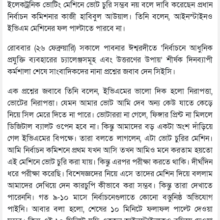
ইলেকট্রনিক ভোটিং মেশিনে ভোট চুরি সম্ভব নয় বলে দাবি করেছেন প্রধান
নির্বাচন কমিশনার কাজী হাবিবুল আউয়াল। তিনি বলেন, আইনস্টাইনও
ইভিএম মেশিনের ফল পাল্টাতে পারবে না।
রোববার (২৬ ফেব্রুয়ারি) সকালে পাবনার ঈশ্বরদীতে ‘নির্বাচনে আধুনিক
প্রযুক্তি ব্যবহারের চ্যালেঞ্জসমূহ এবং উত্তরণের উপায়’ শীর্ষক দিনব্যাপী
কর্মশালা শেষে সাংবাদিকদের নানা প্রশ্নের জবাব দেন সিইসি।
এক প্রশ্নের জবাবে তিনি বলেন, ইভিএমের ভালো দিক হলো নিরাপত্তা,
ভোটের নিরাপত্তা। যেমন আমার ভোট আমি দেব অন্য কেউ যাতে কেড়ে
নিয়ে সিল মেরে দিতে না পারে। ভোটাররা না গেলে, ফিঙ্গার প্রিন্ট না মিললে
ডিজিটাল ব্যালট ওপেন হবে না। কিন্তু আমাদের বড় একটা অংশ দাঁড়িয়ে
গেল ইভিএমের বিপক্ষে। তারা বলতে লাগলেন, এটা ভোট চুরির মেশিন।
আমি নির্বাচন কমিশনে প্রথম যখন আসি তখন আমিও মনে করতাম হয়তো
এই মেশিনে ভোট চুরি করা যায়। কিন্তু এরপর পরীক্ষা করতে থাকি। দীর্ঘদিন
ধরে পরীক্ষা করেছি। বিশেষজ্ঞদের নিয়ে এসে তাদের মেশিন দিয়ে বললাম
আমাদের দেখিয়ে দেন কারচুপি কীভাবে করা সম্ভব। কিন্তু তারা দেখাতে
পারেননি। গত ৯-১০ মাসে নির্বাচনেগুলাতে কােনো বস্তুনিষ্ঠ অভিযোগ
পাইনি। আবার বলা হলো, শেষের ১০ মিনিটে ফলাফল পাল্টে দেওয়া