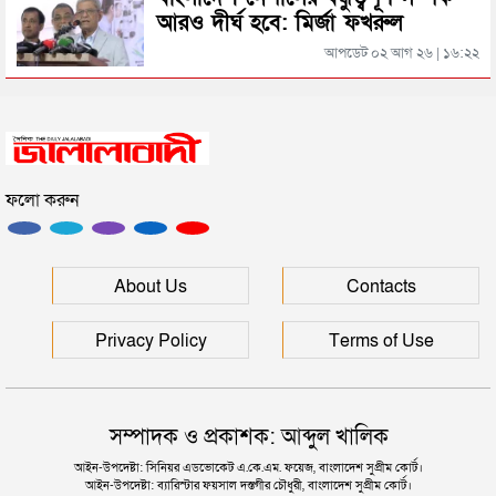
আরও দীর্ঘ হবে: মির্জা ফখরুল
সিলেটের জোড়া ব্রিজের পাশ থেকে আটক ফরহাদ- বাদশা
আপডেট ০২ আগ ২৬ | ১৬:২২
সিলেটে সড়ক দুর্ঘটনায় প্রাণ গেল যুবকের
ফলো করুন
ইউনূসকে সঙ্গে নিয়ে জুলাই স্মৃতি জাদুঘর উদ্বোধন করলেন
প্রধানমন্ত্রী
সিলেটে আরও দুইজনের মৃত্যু, হাসপাতালে ৩ শতাধিক
About Us
Contacts
Privacy Policy
Terms of Use
সম্পাদক ও প্রকাশক: আব্দুল খালিক
আইন-উপদেষ্টা: সিনিয়র এডভোকেট এ.কে.এম. ফয়েজ, বাংলাদেশ সুপ্রীম কোর্ট।
আইন-উপদেষ্টা: ব্যারিস্টার ফয়সাল দস্তগীর চৌধুরী, বাংলাদেশ সুপ্রীম কোর্ট।