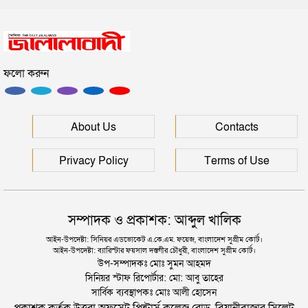
সিলেটে পুলিশের অ্যাকশন, ৪৮ জন গ্রেপ্তার
ফলো করুন
সিলেটে সেই দুই বাস চালকের বিরুদ্ধে মামলা
মানবপাচার নিয়ে সিলেটের ডিবির হাওরে সংঘর্ষ
About Us
Contacts
Privacy Policy
Terms of Use
সম্পাদক ও প্রকাশক: আব্দুল খালিক
আইন-উপদেষ্টা: সিনিয়র এডভোকেট এ.কে.এম. ফয়েজ, বাংলাদেশ সুপ্রীম কোর্ট।
আইন-উপদেষ্টা: ব্যারিস্টার ফয়সাল দস্তগীর চৌধুরী, বাংলাদেশ সুপ্রীম কোর্ট।
উপ-সম্পাদকঃ মোঃ সুমন আহমদ
সিনিয়র স্টাফ রিপোর্টার: মো: আবু তাহের
সার্বিক ব্যবস্থাপকঃ মোঃ আলী হোসেন
প্রকাশক কর্তৃক উত্তরা অফসেট প্রিন্টার্স কলেজ রোড, বিয়ানীবাজার সিলেট