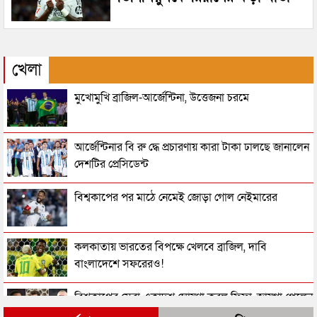
খেলা
মুখোমুখি ব্রাজিল-আর্জেন্টিনা, উত্তেজনা চরমে
আর্জেন্টিনার বি রু দ্ধে প্রচারণায় কারা টাকা ঢালছে জানালেন
দেশটির প্রেসিডেন্ট
বিশ্বকাপের পর মাঠে নেমেই জোড়া গোল নেইমারের
কলকাতায় ভারতের বিপক্ষে খেলবে ব্রাজিল, দাবি
বাংলাদেশে সফরেরও!
বিশ্বকাপের সেরা একাদশ ঘোষণা করল ফিফা, জায়গা পেলেন
যারা