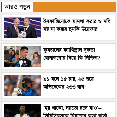
আরও পড়ুন
ইনফান্তিনোকে মামলা করার ও নথি
নষ্ট না করার হুমকি উয়েফার
ফুনচালের ক্যাথিড্রাল বুকড!
রোনালদোর বিয়ে কি নিশ্চিত?
৯১ বলে ১৫ চার, ২৫ ছয়ে
অভিষেকের ২৩৩ রান!
‘হয় থাকো, নয়তো চলে যাও’—
ভিনিসিয়ুসকে রিয়ালের কড়া বার্তা