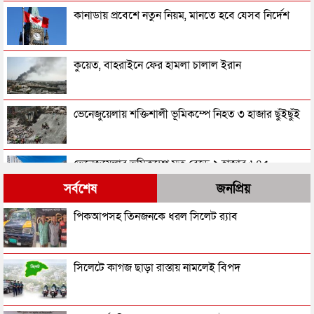
কানাডায় প্রবেশে নতুন নিয়ম, মানতে হবে যেসব নির্দেশ
কুয়েত, বাহরাইনে ফের হামলা চালাল ইরান
ভেনেজুয়েলায় শক্তিশালী ভূমিকম্পে নিহত ৩ হাজার ছুঁইছুঁই
ভেনেজুয়েলার ভূমিকম্পে মৃত বেড়ে ২ হাজার ৬৪৫
সর্বশেষ
জনপ্রিয়
ভূমিকম্পে মৃত্যু বেড়ে ১৯৪৩
পিকআপসহ তিনজনকে ধরল সিলেট র‌্যাব
আফগানিস্তান সীমান্তে পাকিস্তানের হামলা, নিহত ২৯
সিলেটে কাগজ ছাড়া রাস্তায় নামলেই বিপদ
বিমান দুর্ঘটনায় প্রাণ গেল ১১ জনের