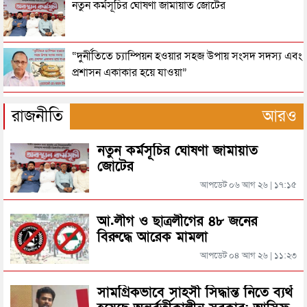
নতুন কর্মসূচির ঘোষণা জামায়াত জোটের
ইতালিতে কোম্পানীগঞ্জের একই পরিবারের ৩ জনকে হত্যা
“দুর্নীতিতে চ্যাম্পিয়ন হওয়ার সহজ উপায় সংসদ সদস্য এবং
প্রশাসন একাকার হয়ে যাওয়া”
ভেনেজুয়েলায় ভূমিকম্প : ৩২ জনের মরদেহ উদ্ধার, আহত
রাষ্ট্রপতি নির্বাচনের তারিখ ঘোষণা
৭০০
রাজনীতি
আরও
ভেনেজুয়েলায় শক্তিশালী জোড়া ভূমিকম্প, ১ লাখের বেশি
নতুন কর্মসূচির ঘোষণা জামায়াত
সিলেটে ফাহিমা ধর্ষণচেষ্টা ও হত্যা মামলায় জাকিরের
মানুষের মৃত্যুর শঙ্কা
জোটের
মৃত্যুদণ্ড
আপডেট ০৬ আগ ২৬ | ১৭:১৫
সম্ভাব্য ভাঙন ঠেকাতে দলের সব কমিটি ভেঙে দিলো তৃণমূল
সিলেটে হামের উপসর্গ আরও ২ শিশুর মৃত্যু
কংগ্রেস
আ.লীগ ও ছাত্রলীগের ৪৮ জনের
বিরুদ্ধে আরেক মামলা
বাংলাদেশসহ ৬০ দেশের ওপর নতুন শুল্ক প্রস্তাব যুক্তরাষ্ট্রের
আপডেট ০৪ আগ ২৬ | ১১:২৩
রাজধানীর মাদারটেক থেকে তরুণীর খণ্ডিত মাথা ও দুই হাত
উদ্ধার
যুদ্ধবিরতিতে সম্মত হওয়ায় তোপের মুখে নেতানিয়াহু
সামগ্রিকভাবে সাহসী সিদ্ধান্ত নিতে ব্যর্থ