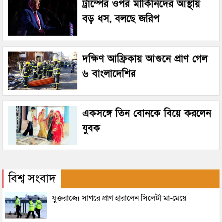
ট্রাম্পের ওপর মার্কিনিদের আস্থায়
বড় ধস, বলছে জরিপ
দক্ষিণ আফ্রিকায় আগুনে প্রাণ গেল
৬ বাংলাদেশির
একসঙ্গে তিন বোনকে বিয়ে করলেন
যুবক
বিশ্ব সংবাদ
যুক্তরাজ্যে সাগরে প্রাণ হারালেন সিলেটী মা-মেয়ে