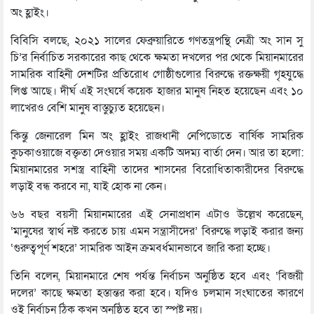
অং হ্লাইং।
বিবিসি বলছে, ২০২১ সালের ফেব্রুয়ারিতে গণতন্ত্রপন্থি নেত্রী অং সান সু
চি’র নির্বাচিত সরকারের কাছ থেকে ক্ষমতা দখলের পর থেকে মিয়ানমারের
সামরিক বাহিনী দেশটির প্রতিরোধ গোষ্ঠীগুলোর বিরুদ্ধে রক্তক্ষয়ী গৃহযুদ্ধে
লিপ্ত আছে। দীর্ঘ এই সংঘর্ষে কয়েক হাজার মানুষ নিহত হয়েছেন এবং ১০
লাখেরও বেশি মানুষ বাস্তুচ্যুত হয়েছেন।
কিন্তু জেনারেল মিন অং হ্লাইং রাজধানী নেপিডোতে বার্ষিক সামরিক
কুচকাওয়াজে বক্তৃতা দেওয়ার সময় একটি অদম্য বার্তা দেন। আর তা হলো:
মিয়ানমারের সশস্ত্র বাহিনী তাদের শাসনের বিরোধিতাকারীদের বিরুদ্ধে
লড়াই বন্ধ করবে না, যাই হোক না কেন।
৬৬ বছর বয়সী মিয়ানমারের এই সেনাপ্রধান এটাও উল্লেখ করেছেন,
‘মানুষের স্বার্থ নষ্ট করতে চায় এমন সন্ত্রাসীদের’ বিরুদ্ধে লড়াই করার জন্য
‘গুরুত্বপূর্ণ শহরে’ সামরিক আইন ক্রমবর্ধমানভাবে জারি করা হচ্ছে।
তিনি বলেন, মিয়ানমারে শেষ পর্যন্ত নির্বাচন অনুষ্ঠিত হবে এবং ‘বিজয়ী
দলের’ কাছে ক্ষমতা হস্তান্তর করা হবে। যদিও চলমান সংঘাতের কারণে
ওই নির্বাচন ঠিক কখন অনুষ্ঠিত হবে তা স্পষ্ট নয়।