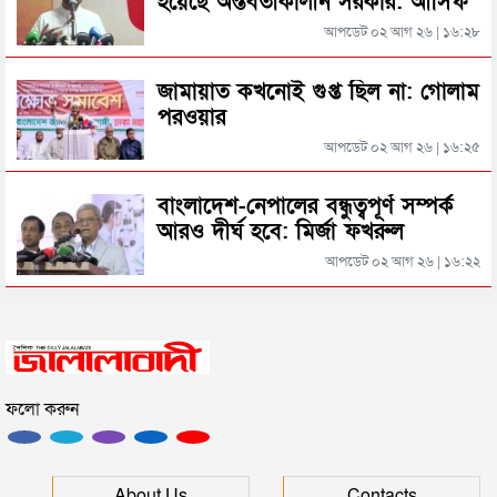
হয়েছে অন্তর্বর্তীকালীন সরকার: আসিফ
দিল্লিতে শেখ হাসিনার বক্তব্য দেওয়া নিয়ে পররাষ্ট্র
মাহমুদ
মন্ত্রণালয়ের ক্ষোভ
আপডেট ০২ আগ ২৬ | ১৬:২৮
অল্পের জন্য রক্ষা পেল ২৭৭ যাত্রী বহন করা বিমান
সিলেটের সাবেক মন্ত্রী-এমপিরা কে কোথায়?
জামায়াত কখনোই গুপ্ত ছিল না: গোলাম
পরওয়ার
আপডেট ০২ আগ ২৬ | ১৬:২৫
জুলাই আন্দোলন ছাত্র-জনতার বীরত্বের স্মারকস্তম্ভ:
বিয়ানীবাজারের ইউএনও
বাংলাদেশ-নেপালের বন্ধুত্বপূর্ণ সম্পর্ক
আরও দীর্ঘ হবে: মির্জা ফখরুল
সিলেটের জোড়া ব্রিজের পাশ থেকে আটক ফরহাদ- বাদশা
আপডেট ০২ আগ ২৬ | ১৬:২২
সিলেটে সড়ক দুর্ঘটনায় প্রাণ গেল যুবকের
ফলো করুন
ইউনূসকে সঙ্গে নিয়ে জুলাই স্মৃতি জাদুঘর উদ্বোধন করলেন
প্রধানমন্ত্রী
সিলেটে আরও দুইজনের মৃত্যু, হাসপাতালে ৩ শতাধিক
About Us
Contacts