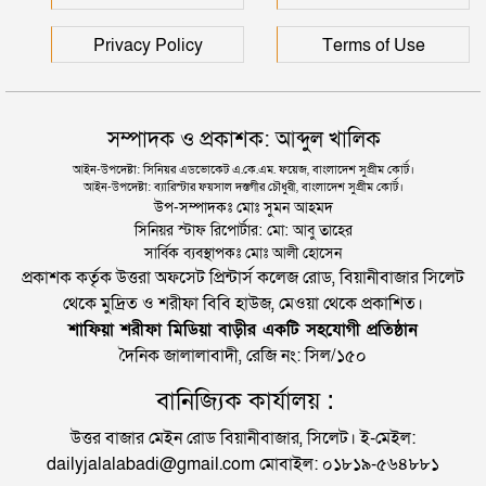
Privacy Policy
Terms of Use
সম্পাদক ও প্রকাশক: আব্দুল খালিক
আইন-উপদেষ্টা: সিনিয়র এডভোকেট এ.কে.এম. ফয়েজ, বাংলাদেশ সুপ্রীম কোর্ট।
আইন-উপদেষ্টা: ব্যারিস্টার ফয়সাল দস্তগীর চৌধুরী, বাংলাদেশ সুপ্রীম কোর্ট।
উপ-সম্পাদকঃ মোঃ সুমন আহমদ
সিনিয়র স্টাফ রিপোর্টার: মো: আবু তাহের
সার্বিক ব্যবস্থাপকঃ মোঃ আলী হোসেন
প্রকাশক কর্তৃক উত্তরা অফসেট প্রিন্টার্স কলেজ রোড, বিয়ানীবাজার সিলেট
থেকে মুদ্রিত ও শরীফা বিবি হাউজ, মেওয়া থেকে প্রকাশিত।
শাফিয়া শরীফা মিডিয়া বাড়ীর একটি সহযোগী প্রতিষ্ঠান
দৈনিক জালালাবাদী, রেজি নং: সিল/১৫০
বানিজ্যিক কার্যালয় :
উত্তর বাজার মেইন রোড বিয়ানীবাজার, সিলেট। ই-মেইল:
dailyjalalabadi@gmail.com মোবাইল: ০১৮১৯-৫৬৪৮৮১