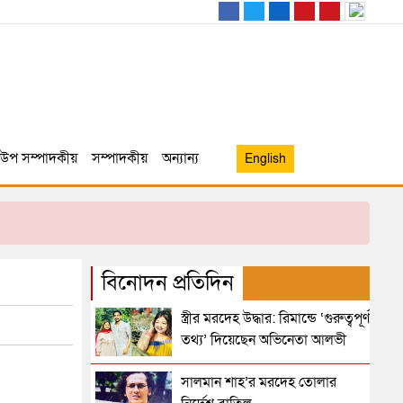
উপ সম্পাদকীয়
সম্পাদকীয়
অন্যান্য
English
বিনোদন প্রতিদিন
স্ত্রীর মরদেহ উদ্ধার: রিমান্ডে ‘গুরুত্বপূর্ণ
তথ্য’ দিয়েছেন অভিনেতা আলভী
সালমান শাহ’র মরদেহ তোলার