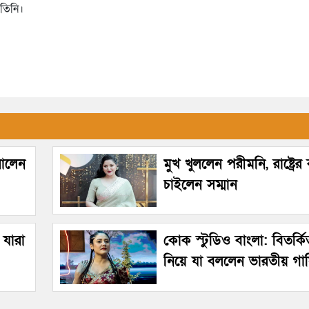
 তিনি।
রালেন
মুখ খুললেন পরীমনি, রাষ্ট্রে
চাইলেন সম্মান
 যারা
কোক স্টুডিও বাংলা: বিতর্ক
নিয়ে যা বললেন ভারতীয় গা