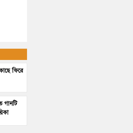
র কাছে ফিরে
িত গানটি
য়িকা