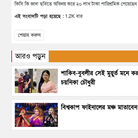
কিসি কি জান’ ছবিতে অভিনয় করে ২০ লাখ টাকা পারিশ্রমিক পেয়েছেন
এই সংবাদটি পড়া হয়েছে :
1.2K বার
শেয়ার করুন
আরও পড়ুন
শাকিব-বুবলীর সেই মুহূর্ত মনে ক
চয়নিকা চৌধুরী
বিশ্বকাপ ফাইনালের মঞ্চ মাতাবেন