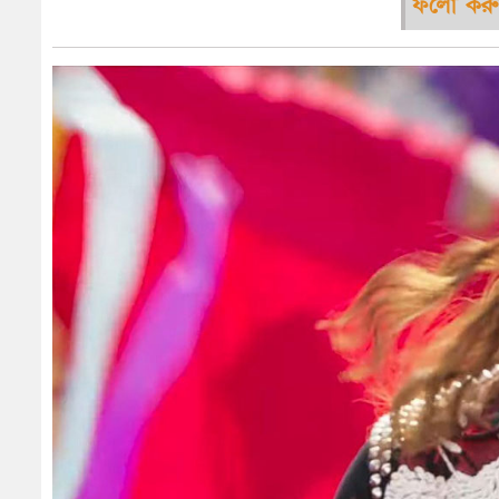
ফলো করু