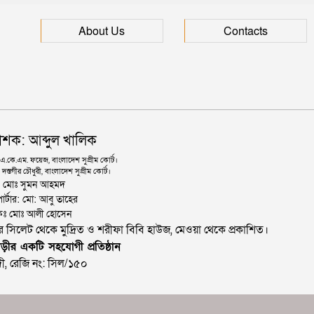
About Us
Contacts
াশক: আব্দুল খালিক
কে.এম. ফয়েজ, বাংলাদেশ সুপ্রীম কোর্ট।
দস্তগীর চৌধুরী, বাংলাদেশ সুপ্রীম কোর্ট।
ঃ মোঃ সুমন আহমদ
োর্টার: মো: আবু তাহের
থাপকঃ মোঃ আলী হোসেন
জার সিলেট থেকে মুদ্রিত ও শরীফা বিবি হাউজ, মেওয়া থেকে প্রকাশিত।
ড়ীর একটি সহযোগী প্রতিষ্ঠান
ী, রেজি নং: সিল/১৫০