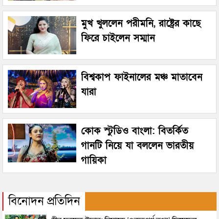
মুখ খুললেন পরীমনি, রাষ্ট্রের কাছে
ফিরে চাইলেন সম্মান
বিশ্বকাপ ফাইনালের মঞ্চ মাতাবেন
যারা
কোক স্টুডিও বাংলা: বিতর্কিত
গানটি নিয়ে যা বললেন ভারতীয়
গায়িকা
বিনোদন প্রতিদিন