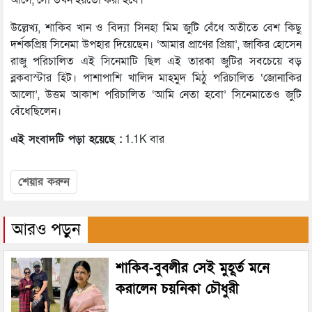
আসে, সো তখন হয়তো করা হবে।’
উল্লেখ্য, শাকিব খান ও বিদ্যা সিনহা মিম জুটি বেঁধে অতীতে বেশ কিছু
দর্শকপ্রিয় সিনেমা উপহার দিয়েছেন। ‘আমার প্রাণের প্রিয়া’, জাকির হোসেন
রাজু পরিচালিত এই সিনেমাটি ছিল এই তারকা জুটির সবচেয়ে বড়
ব্লকবাস্টার হিট। পাশাপাশি খালিদ মাহমুদ মিঠু পরিচালিত ‘জোনাকির
আলো’, উত্তম আকাশ পরিচালিত ‘আমি নেতা হবো’ সিনেমাতেও জুটি
বেঁধেছিলেন।
এই সংবাদটি পড়া হয়েছে :
1.1K বার
শেয়ার করুন
আরও পড়ুন
শাকিব-বুবলীর সেই মুহূর্ত মনে
করালেন চয়নিকা চৌধুরী