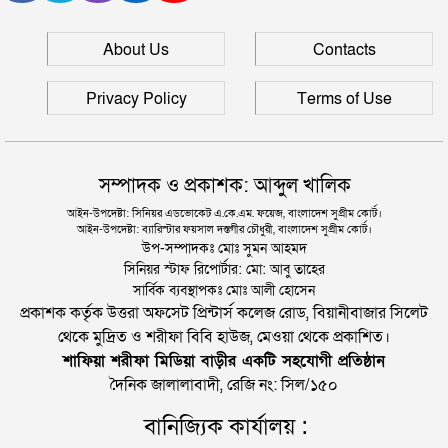
সিলেটে আরও দুইজনের মৃত্যু, হাসপাতালে ৩ শতাধিক
About Us
Contacts
Privacy Policy
Terms of Use
সম্পাদক ও প্রকাশক: আব্দুল খালিক
আইন-উপদেষ্টা: সিনিয়র এডভোকেট এ.কে.এম. ফয়েজ, বাংলাদেশ সুপ্রীম কোর্ট।
আইন-উপদেষ্টা: ব্যারিস্টার ফয়সাল দস্তগীর চৌধুরী, বাংলাদেশ সুপ্রীম কোর্ট।
উপ-সম্পাদকঃ মোঃ সুমন আহমদ
সিনিয়র স্টাফ রিপোর্টার: মো: আবু তাহের
সার্বিক ব্যবস্থাপকঃ মোঃ আলী হোসেন
প্রকাশক কর্তৃক উত্তরা অফসেট প্রিন্টার্স কলেজ রোড, বিয়ানীবাজার সিলেট
থেকে মুদ্রিত ও শরীফা বিবি হাউজ, মেওয়া থেকে প্রকাশিত।
শাফিয়া শরীফা মিডিয়া বাড়ীর একটি সহযোগী প্রতিষ্ঠান
দৈনিক জালালাবাদী, রেজি নং: সিল/১৫০
বানিজ্যিক কার্যালয় :