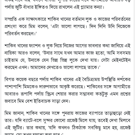
একই সঙ্গে এই ‘বদলে যাওয়া’ সুপারস্টারের সঙ্গে আগামীতে আবারও বড়
পর্দায় জুটি বাঁধার ইঙ্গিতও দিয়ে রাখলেন এই গ্ল্যামার কন্যা।
সম্প্রতি এক সাক্ষাৎকারে শাকিব খানের বর্তমান লুক ও কাজের পরিবর্তনের
প্রশংসা করে মিম বলেন, ‘এটা ভালো লাগছে। দিন দিনি উনি নিজেকে
পরিবর্তন করছেন।’
শাকিব খানের ফ্যাশন ও লুক নিয়ে নিজের আগের ভাবনার কথা জানিয়ে এই
নায়িকা আরও বলেন, ‘উনার সাথে যখন আমার কাজ হতো, আমি সবসময়
চাইতাম যে, উনাকে যেন ভিন্ন ভিন্ন লুকে দেখা যায়। সেটা মেইনটেইন
করছেন এখন। আমাদের দেখতেও ভালো লাগছে তাকে।’
বিগত কয়েক বছরে পর্দায় শাকিব খানের এই বৈচিত্র্যময় উপস্থিতি দর্শকের
পাশাপাশি মিমকেও দারুণভাবে আকৃষ্ট করেছে। শাকিবের সঙ্গে আগামীতে
আবারও রূপালি পর্দায় স্ক্রিন শেয়ার করার সম্ভাবনা কতটুকু এমন প্রশ্নের
জবাবে মিম বেশ ইতিবাচক সাড়া দেন।
মিম জানান, শাকিব খানের সঙ্গে পুনরায় কাজের ব্যাপারে তাড়াহুড়ো নেই
তার। যদি ব্যাটে-বলে সুন্দর কোনো প্রজেক্ট মিলে যায়, তবেই দেখা মিলবে
এই জুটির। তার কথায়, ‘যদি কখনও ঠিকঠাক সবকিছু মনে হয়, প্রজেক্ট