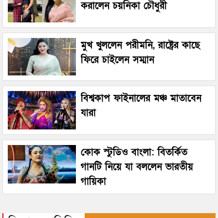
করালেন চয়নিকা চৌধুরী
মুখ খুললেন পরীমনি, রাষ্ট্রের কাছে
ফিরে চাইলেন সম্মান
বিশ্বকাপ ফাইনালের মঞ্চ মাতাবেন
যারা
কোক স্টুডিও বাংলা: বিতর্কিত
গানটি নিয়ে যা বললেন ভারতীয়
গায়িকা