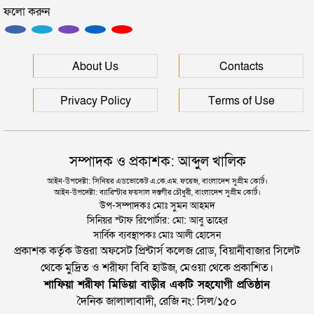
ফলো করুন
সিলেটের মাস্টারপ্ল্যান বাস্তবায়নে ঢাকায় উচ্চপর্যায়ে যা হল
দুই তরুণীকে তুলে নিয়ে ধর্ষণ, ৬ যুবককে যে শাস্তি দিলে
About Us
Contacts
আদালত
Privacy Policy
Terms of Use
সম্পাদক ও প্রকাশক: আব্দুল খালিক
আইন-উপদেষ্টা: সিনিয়র এডভোকেট এ.কে.এম. ফয়েজ, বাংলাদেশ সুপ্রীম কোর্ট।
আইন-উপদেষ্টা: ব্যারিস্টার ফয়সাল দস্তগীর চৌধুরী, বাংলাদেশ সুপ্রীম কোর্ট।
উপ-সম্পাদকঃ মোঃ সুমন আহমদ
সিনিয়র স্টাফ রিপোর্টার: মো: আবু তাহের
সার্বিক ব্যবস্থাপকঃ মোঃ আলী হোসেন
প্রকাশক কর্তৃক উত্তরা অফসেট প্রিন্টার্স কলেজ রোড, বিয়ানীবাজার সিলেট
থেকে মুদ্রিত ও শরীফা বিবি হাউজ, মেওয়া থেকে প্রকাশিত।
শাফিয়া শরীফা মিডিয়া বাড়ীর একটি সহযোগী প্রতিষ্ঠান
দৈনিক জালালাবাদী, রেজি নং: সিল/১৫০