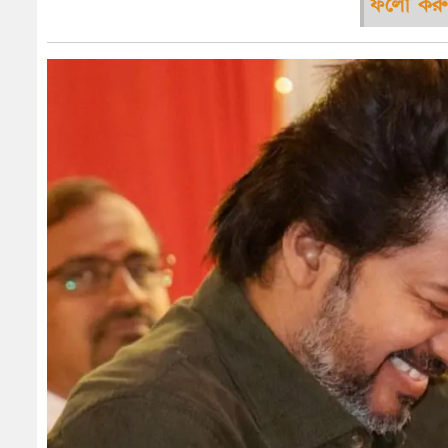
ফলো করু