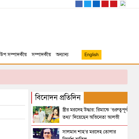
উপ সম্পাদকীয়
সম্পাদকীয়
অন্যান্য
English
বিনোদন প্রতিদিন
স্ত্রীর মরদেহ উদ্ধার: রিমান্ডে ‘গুরুত্বপূর্ণ
তথ্য’ দিয়েছেন অভিনেতা আলভী
সালমান শাহ’র মরদেহ তোলার