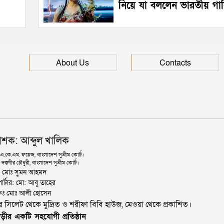
নিয়ে যা বললেন ভারতীয় গা
About Us
Contacts
াশক: আব্দুল খালিক
কে.এম. ফয়েজ, বাংলাদেশ সুপ্রীম কোর্ট।
দস্তগীর চৌধুরী, বাংলাদেশ সুপ্রীম কোর্ট।
ঃ মোঃ সুমন আহমদ
োর্টার: মো: আবু তাহের
থাপকঃ মোঃ আলী হোসেন
জার সিলেট থেকে মুদ্রিত ও শরীফা বিবি হাউজ, মেওয়া থেকে প্রকাশিত।
ড়ীর একটি সহযোগী প্রতিষ্ঠান