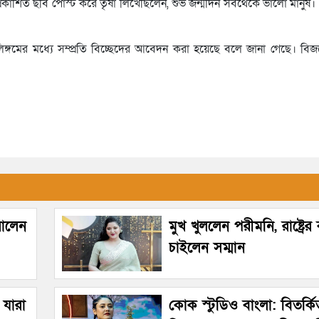
রকাশিত ছবি পোস্ট করে তৃষা লিখেছিলেন, শুভ জন্মদিন সবথেকে ভালো মানুষ
ণালিঙ্গমের মধ্যে সম্প্রতি বিচ্ছেদের আবেদন করা হয়েছে বলে জানা গেছে। বি
রালেন
মুখ খুললেন পরীমনি, রাষ্ট্রে
চাইলেন সম্মান
 যারা
কোক স্টুডিও বাংলা: বিতর্ক