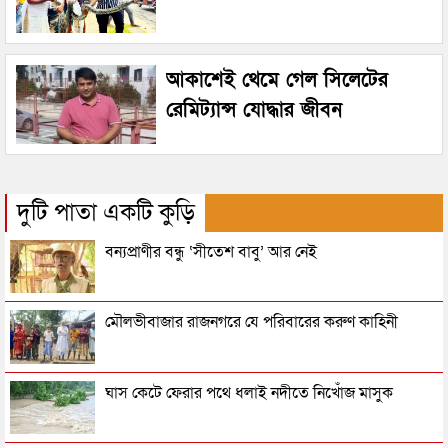
আকাশেই থেমে গেল সিলেটের
রেমিট্যান্স যোদ্ধার জীবন
দুটি পাতা একটি কুড়ি
বন্যপ্রাণীর বন্ধু ‘সীতেশ বাবু’ আর নেই
মৌলভীবাজার রাজনগরে যে পরিবারের করুণ কাহিনী
ঘাস কেটে ফেরার পথে ধলাই নদীতে নিখোঁজ মাসুক