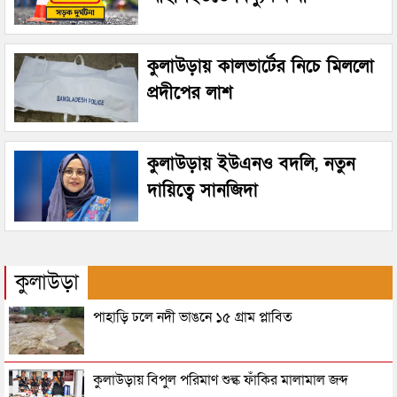
কুলাউড়ায় কালভার্টের নিচে মিললো
প্রদীপের লাশ
কুলাউড়ায় ইউএনও বদলি, নতুন
দায়িত্বে সানজিদা
কুলাউড়া
পাহাড়ি ঢলে নদী ভাঙনে ১৫ গ্রাম প্লাবিত
কুলাউড়ায় বিপুল পরিমাণ শুল্ক ফাঁকির মালামাল জব্দ