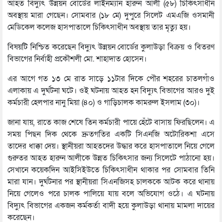
আহত বিদ্যুৎ উন্নয়ন বোর্ডের লাইনম্যান হারুন আলী (৫৮) চিকিৎসাধীন
অবস্থায় মারা গেছেন। সোমবার (১৮ মে) দুপুরে সিলেট এমএজি ওসমানী
মেডিকেল কলেজ হাসপাতালে চিকিৎসাধীন অবস্থায় তার মৃত্যু হয়।
বিষয়টি নিশ্চিত করেছেন বিদ্যুৎ উন্নয়ন বোর্ডের কুলাউড়া বিক্রয় ও বিতরণ
বিভাগের নির্বাহী প্রকৌশলী মো. শাহাদাত হোসেন।
এর আগে গত ১৩ মে রাত সাড়ে ১১টার দিকে পৌর শহরের চাতলগাঁও
এলাকায় এ দুর্ঘটনা ঘটে। ওই ঘটনায় আহত হন বিদ্যুৎ বিভাগের আরও দুই
কর্মচারী হেলপার নানু মিয়া (৪০) ও গাড়িচালক কামরুল ইসলাম (৩০)।
জানা যায়, রাতে কাজ শেষে তিন কর্মচারী পায়ে হেঁটে বাসায় ফিরছিলেন। এ
সময় পিছন দিক থেকে দ্রুতগতির একটি সিএনজি অটোরিকশা এসে
তাদের ধাক্কা দেয়। স্থানীয়রা আহতদের উদ্ধার করে হাসপাতালে নিয়ে গেলে
গুরুতর আহত হারুন আলীকে উন্নত চিকিৎসার জন্য সিলেটে পাঠানো হয়।
সেখানে কয়েকদিন আইসিইউতে চিকিৎসাধীন থাকার পর সোমবার তিনি
মারা যান। দুর্ঘটনার পর স্থানীয়রা সিএনজিসহ চালককে আটক করে থানায়
নিয়ে গেলেও পরে চালক পালিয়ে যায় বলে অভিযোগ ওঠে। এ ঘটনায়
বিদ্যুৎ বিভাগের একজন কর্মকর্তা বাদী হয়ে কুলাউড়া থানায় মামলা দায়ের
করেছেন।