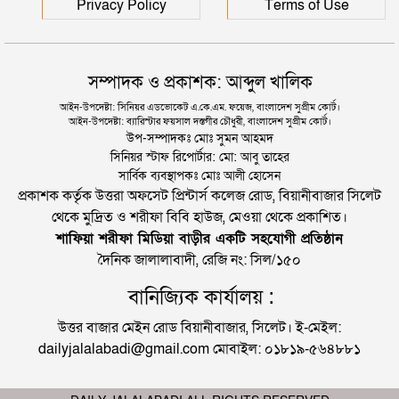
Privacy Policy
Terms of Use
সম্পাদক ও প্রকাশক: আব্দুল খালিক
আইন-উপদেষ্টা: সিনিয়র এডভোকেট এ.কে.এম. ফয়েজ, বাংলাদেশ সুপ্রীম কোর্ট।
আইন-উপদেষ্টা: ব্যারিস্টার ফয়সাল দস্তগীর চৌধুরী, বাংলাদেশ সুপ্রীম কোর্ট।
উপ-সম্পাদকঃ মোঃ সুমন আহমদ
সিনিয়র স্টাফ রিপোর্টার: মো: আবু তাহের
সার্বিক ব্যবস্থাপকঃ মোঃ আলী হোসেন
প্রকাশক কর্তৃক উত্তরা অফসেট প্রিন্টার্স কলেজ রোড, বিয়ানীবাজার সিলেট
থেকে মুদ্রিত ও শরীফা বিবি হাউজ, মেওয়া থেকে প্রকাশিত।
শাফিয়া শরীফা মিডিয়া বাড়ীর একটি সহযোগী প্রতিষ্ঠান
দৈনিক জালালাবাদী, রেজি নং: সিল/১৫০
বানিজ্যিক কার্যালয় :
উত্তর বাজার মেইন রোড বিয়ানীবাজার, সিলেট। ই-মেইল:
dailyjalalabadi@gmail.com মোবাইল: ০১৮১৯-৫৬৪৮৮১