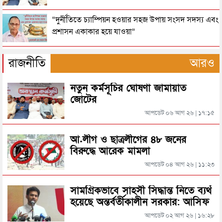
“দুর্নীতিতে চ্যাম্পিয়ন হওয়ার সহজ উপায় সংসদ সদস্য এবং
প্রশাসন একাকার হয়ে যাওয়া”
রাষ্ট্রপতি নির্বাচনের তারিখ ঘোষণা
রাজনীতি
আরও
নতুন কর্মসূচির ঘোষণা জামায়াত
সিলেটে ফাহিমা ধর্ষণচেষ্টা ও হত্যা মামলায় জাকিরের
জোটের
মৃত্যুদণ্ড
আপডেট ০৬ আগ ২৬ | ১৭:১৫
সিলেটে হামের উপসর্গ আরও ২ শিশুর মৃত্যু
আ.লীগ ও ছাত্রলীগের ৪৮ জনের
বিরুদ্ধে আরেক মামলা
আপডেট ০৪ আগ ২৬ | ১১:২৩
রাজধানীর মাদারটেক থেকে তরুণীর খণ্ডিত মাথা ও দুই হাত
উদ্ধার
সামগ্রিকভাবে সাহসী সিদ্ধান্ত নিতে ব্যর্থ
হয়েছে অন্তর্বর্তীকালীন সরকার: আসিফ
দিল্লিতে শেখ হাসিনার বক্তব্য দেওয়া নিয়ে পররাষ্ট্র
মাহমুদ
মন্ত্রণালয়ের ক্ষোভ
আপডেট ০২ আগ ২৬ | ১৬:২৮