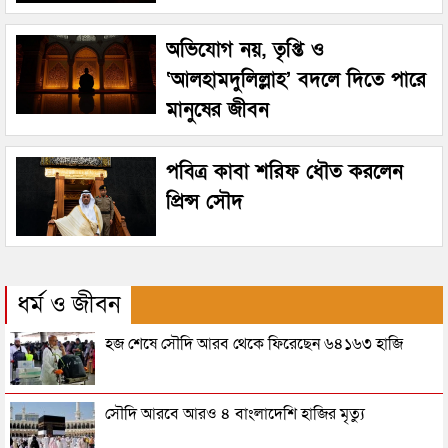
অভিযোগ নয়, তৃপ্তি ও
‘আলহামদুলিল্লাহ’ বদলে দিতে পারে
মানুষের জীবন
পবিত্র কাবা শরিফ ধৌত করলেন
প্রিন্স সৌদ
ধর্ম ও জীবন
হজ শেষে সৌদি আরব থেকে ফিরেছেন ৬৪১৬৩ হাজি
সৌদি আরবে আরও ৪ বাংলাদেশি হাজির মৃত্যু