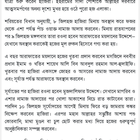
যাত্রা শুরু করেন হাজিরা। ইহরামের সাদা পোশাকে আল্লাহর দরবারে
আত্মসমর্পণের অনন্য দৃশ্যে মুখর হয়ে ওঠে পুরো হজ এলাকা।
শরিয়তের বিধান অনুযায়ী, ৮ জিলহজ হাজিরা মিনায় অবস্থান করে ফজর
থেকে এশা পর্যন্ত পাঁচ ওয়াক্ত নামাজ আদায় করবেন। মিনায় রাতযাপনের
পর ৯ জিলহজ মঙ্গলবার তারা রওনা হবেন আরাফাতের ময়দানের উদ্দেশে—
যেখানে অবস্থান করাকেই হজের মূল রুকন হিসেবে গণ্য করা হয়।
এ বছর আরাফাতের ময়দানে হজের খুতবা প্রদান করবেন মসজিদে নববীর
প্রধান ইমাম ও খতিব শায়েখ আলি বিন আবদুল রহমান আল-হুদাইফি।
খুতবার পর হাজিরা একসঙ্গে জোহর ও আসরের নামাজ আদায় করবেন
এবং সূর্যাস্ত পর্যন্ত আরাফাতে অবস্থান করবেন।
সূর্যাস্তের পর হাজিরা রওনা হবেন মুজদালিফার উদ্দেশে। সেখানে মাগরিব ও
এশার নামাজ আদায়ের পর খোলা আকাশের নিচে রাত কাটাবেন তারা।
পরদিন ১০ জিলহজ সূর্যোদয়ের আগেই মিনায় ফিরে বড় জামরায় কঙ্কর
নিক্ষেপ করবেন হাজিরা। এরপর মহান আল্লাহর সন্তুষ্টির আশায় পশু
কোরবানি, মাথা মুণ্ডন বা চুল ছোট করার মধ্য দিয়ে হজের গুরুত্বপূর্ণ
আনুষ্ঠানিকতা সম্পন্ন করবেন।