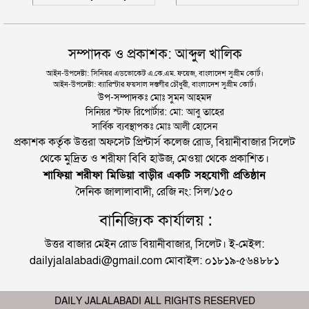
সম্পাদক ও প্রকাশক: আব্দুল খালিক
আইন-উপদেষ্টা: সিনিয়র এডভোকেট এ.কে.এম. ফয়েজ, বাংলাদেশ সুপ্রীম কোর্ট।
আইন-উপদেষ্টা: ব্যারিস্টার ফয়সাল দস্তগীর চৌধুরী, বাংলাদেশ সুপ্রীম কোর্ট।
উপ-সম্পাদকঃ মোঃ সুমন আহমদ
সিনিয়র স্টাফ রিপোর্টার: মো: আবু তাহের
সার্বিক ব্যবস্থাপকঃ মোঃ আলী হোসেন
প্রকাশক কর্তৃক উত্তরা অফসেট প্রিন্টার্স কলেজ রোড, বিয়ানীবাজার সিলেট
থেকে মুদ্রিত ও শরীফা বিবি হাউজ, মেওয়া থেকে প্রকাশিত।
শাফিয়া শরীফা মিডিয়া বাড়ীর একটি সহযোগী প্রতিষ্ঠান
দৈনিক জালালাবাদী, রেজি নং: সিল/১৫০
বানিজ্যিক কার্যালয় :
উত্তর বাজার মেইন রোড বিয়ানীবাজার, সিলেট। ই-মেইল:
dailyjalalabadi@gmail.com মোবাইল: ০১৮১৯-৫৬৪৮৮১
DAILY JALALABADI ALL RIGHTS RESERVED