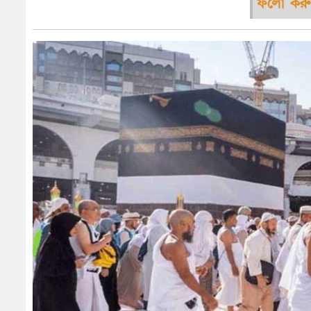
ফলো করু