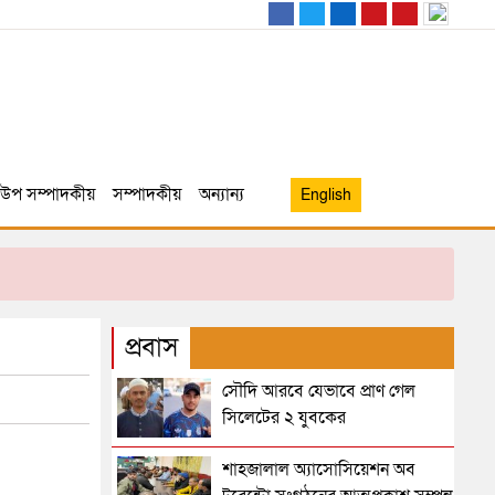
উপ সম্পাদকীয়
সম্পাদকীয়
অন্যান্য
English
প্রবাস
সৌদি আরবে যেভাবে প্রাণ গেল
সিলেটের ২ যুবকের
শাহজালাল অ্যাসোসিয়েশন অব