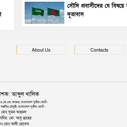
সৌদি প্রবাসীদের যে বিষয়ে
ে
দূতাবাস
About Us
Contacts
াশক: আব্দুল খালিক
কে.এম. ফয়েজ, বাংলাদেশ সুপ্রীম কোর্ট।
দস্তগীর চৌধুরী, বাংলাদেশ সুপ্রীম কোর্ট।
ঃ মোঃ সুমন আহমদ
োর্টার: মো: আবু তাহের
থাপকঃ মোঃ আলী হোসেন