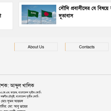
সৌদি প্রবাসীদের যে বিষয়ে
ে
দূতাবাস
About Us
Contacts
াশক: আব্দুল খালিক
কে.এম. ফয়েজ, বাংলাদেশ সুপ্রীম কোর্ট।
দস্তগীর চৌধুরী, বাংলাদেশ সুপ্রীম কোর্ট।
ঃ মোঃ সুমন আহমদ
োর্টার: মো: আবু তাহের