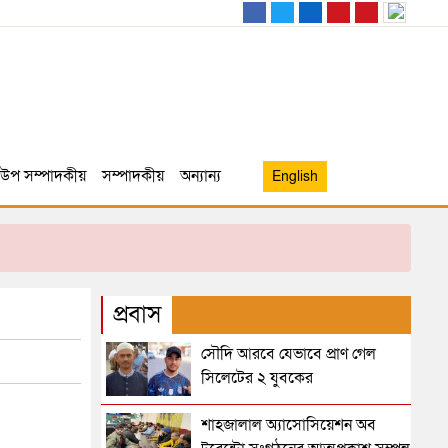
উপ সম্পাদকীয়
সম্পাদকীয়
অন্যান্য
English
প্রবাস
সৌদি আরবে যেভাবে প্রাণ গেল
সিলেটের ২ যুবকের
শাহজালাল অ্যাসোসিয়েশন অব