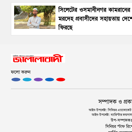
সিলেটের ওসমানীনগর কামরানের
মরদেহ প্রবাসীদের সহায়তায় দেশ
ফিরছে
ফলো করুন
সম্পাদক ও প্রক
আইন-উপদেষ্টা: সিনিয়র এডভোকেট এ.
আইন-উপদেষ্টা: ব্যারিস্টার ফয়সাল 
উপ-সম্পাদক
সিনিয়র স্টাফ রিপ