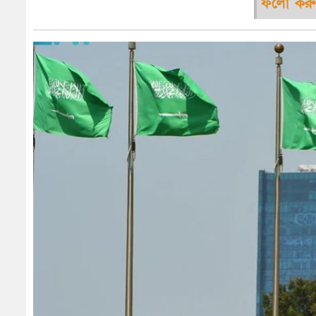
ফলো করু