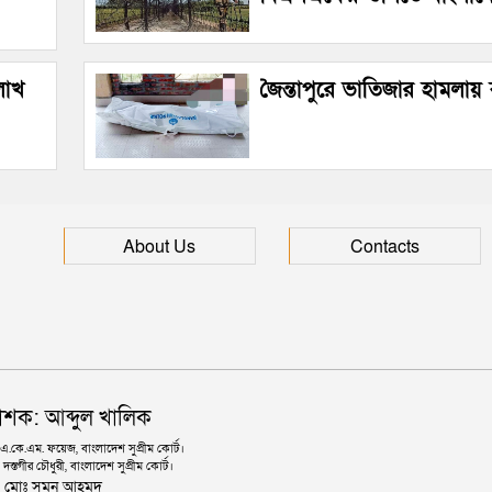
লাখ
জৈন্তাপুরে ভাতিজার হামলায় বৃদ
About Us
Contacts
াশক: আব্দুল খালিক
কে.এম. ফয়েজ, বাংলাদেশ সুপ্রীম কোর্ট।
দস্তগীর চৌধুরী, বাংলাদেশ সুপ্রীম কোর্ট।
ঃ মোঃ সুমন আহমদ