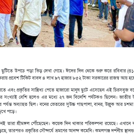
টিতে উপচে পড়া ভিড় দেখা গেছে। ঈদের দিন থেকে শুরু করে রবিবার (৩১ মে)
ণ করায় প্রবেশ টিকিট বাবদ ৪ লাখ ৯৭ হাজার ৮৫২ টাকা সরকারের রাজস্ব আয় হয়
ূর করতে এবং প্রকৃতির সান্নিধ্য পেতে হাজারো মানুষ ছুটে এসেছেন এই চিরসবুজ 
কের সংখ্যাই বেশি হলেও এর মধ্যে ২৭ জন বিদেশি পর্যটকও ছিলেন। জাতীয় উদ্
র্যন্ত অব্যাহত ছিল। বনের ভেতরের সুউচ্চ গাছপালা, বানর, উল্লুক আর চশমা
চুখে পড়ে।
ই তারা শ্রীমঙ্গল পৌঁছেছেন। কয়েক দিন থাকার পরিকল্পনা রয়েছে। এখানে ক
ে, তারপরও প্রকৃতির সৌন্দর্যে ভ্রমণের আনন্দ কমেনি। কমলগঞ্জ দর্শনীয় স্থানগ