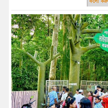
ফলো করু