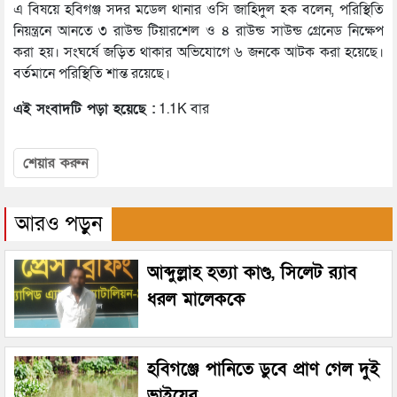
এ বিষয়ে হবিগঞ্জ সদর মডেল থানার ওসি জাহিদুল হক বলেন, পরিস্থিতি
নিয়ন্ত্রনে আনতে ৩ রাউন্ড টিয়ারশেল ও ৪ রাউন্ড সাউন্ড গ্রেনেড নিক্ষেপ
করা হয়। সংঘর্ষে জড়িত থাকার অভিযোগে ৬ জনকে আটক করা হয়েছে।
বর্তমানে পরিস্থিতি শান্ত রয়েছে।
এই সংবাদটি পড়া হয়েছে :
1.1K বার
শেয়ার করুন
আরও পড়ুন
আব্দুল্লাহ হত্যা কাণ্ড, সিলেট র‌্যাব
ধরল মালেককে
হবিগঞ্জে পানিতে ডুবে প্রাণ গেল দুই
ভাইয়ের