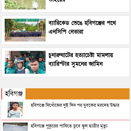
ব্যারিকেড ভেঙে হবিগঞ্জের পথে
এনসিপি নেতারা
চুনারুঘাটের হত্যাচেষ্টা মামলায়
ব্যারিস্টার সুমনের জামিন
হবিগঞ্জ
হবিগঞ্জে নিখোঁজের দুই দিন পর যুবকের মরদেহ উদ্ধার
হবিগঞ্জে পুকুরের পানিতে ডুবে স্কুল ছাত্রীর মৃত্যু