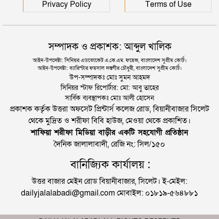
Privacy Policy
Terms of Use
সম্পাদক ও প্রকাশক: আব্দুল খালিক
আইন-উপদেষ্টা: সিনিয়র এডভোকেট এ.কে.এম. ফয়েজ, বাংলাদেশ সুপ্রীম কোর্ট।
আইন-উপদেষ্টা: ব্যারিস্টার ফয়সাল দস্তগীর চৌধুরী, বাংলাদেশ সুপ্রীম কোর্ট।
উপ-সম্পাদকঃ মোঃ সুমন আহমদ
সিনিয়র স্টাফ রিপোর্টার: মো: আবু তাহের
সার্বিক ব্যবস্থাপকঃ মোঃ আলী হোসেন
প্রকাশক কর্তৃক উত্তরা অফসেট প্রিন্টার্স কলেজ রোড, বিয়ানীবাজার সিলেট
থেকে মুদ্রিত ও শরীফা বিবি হাউজ, মেওয়া থেকে প্রকাশিত।
শাফিয়া শরীফা মিডিয়া বাড়ীর একটি সহযোগী প্রতিষ্ঠান
দৈনিক জালালাবাদী, রেজি নং: সিল/১৫০
বানিজ্যিক কার্যালয় :
উত্তর বাজার মেইন রোড বিয়ানীবাজার, সিলেট। ই-মেইল:
dailyjalalabadi@gmail.com মোবাইল: ০১৮১৯-৫৬৪৮৮১