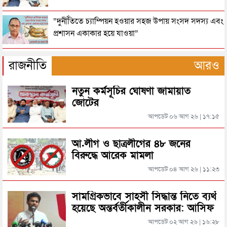
হবিগঞ্জে সড়কের পাশে পড়ে ছিল নবজাতক, উদ্ধার করে
“দুর্নীতিতে চ্যাম্পিয়ন হওয়ার সহজ উপায় সংসদ সদস্য এবং
হাসপাতালে ভর্তি
প্রশাসন একাকার হয়ে যাওয়া”
সিলেটে যে বিরোধে প্রাণ গেল যুবকের
রাষ্ট্রপতি নির্বাচনের তারিখ ঘোষণা
রাজনীতি
আরও
হবিগঞ্জের সীমান্তে দেড় কোটি টাকার ভারতীয় জিরা জব্দ,
নতুন কর্মসূচির ঘোষণা জামায়াত
সিলেটে ফাহিমা ধর্ষণচেষ্টা ও হত্যা মামলায় জাকিরের
আটক ৪
জোটের
মৃত্যুদণ্ড
আপডেট ০৬ আগ ২৬ | ১৭:১৫
র‌্যাবের ধাওয়া থেকে বাচঁতে পারলেন না মুজাহিদ ও হাবিবুর
সিলেটে হামের উপসর্গ আরও ২ শিশুর মৃত্যু
আ.লীগ ও ছাত্রলীগের ৪৮ জনের
বিরুদ্ধে আরেক মামলা
হবিগঞ্জে বিএসএফের অপতৎপরতা রুখে দিল বিজিবি
আপডেট ০৪ আগ ২৬ | ১১:২৩
রাজধানীর মাদারটেক থেকে তরুণীর খণ্ডিত মাথা ও দুই হাত
উদ্ধার
হত্যা মামলায় র‌্যাবের হাতে বাবুল গ্রেফতার
সামগ্রিকভাবে সাহসী সিদ্ধান্ত নিতে ব্যর্থ
হয়েছে অন্তর্বর্তীকালীন সরকার: আসিফ
দিল্লিতে শেখ হাসিনার বক্তব্য দেওয়া নিয়ে পররাষ্ট্র
মাহমুদ
মন্ত্রণালয়ের ক্ষোভ
আপডেট ০২ আগ ২৬ | ১৬:২৮