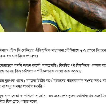
 ব্রাজিলকে। রিও ডি জেনিরোর ঐতিহাসিক মারাকানা স্টেডিয়ামে ৬-২ গোলে জিত
 ওপর আরও চাপ দিতে পেরেছে।
োয়াড়কে বদলি নামান কার্লো আনচেলত্তি। বিরতির পর মিডফিল্ডে একজন ব
করেছে তা নয়, কিন্তু কৌশলগত পরিকল্পনাও ভালো কাজ করেছে।
 ঘুরপাক খাচ্ছে। ম্যাচের দ্বিতীয় অর্ধে আমাদের পারফরম্যান্স সংশয় আরও ব
া মধুর সমস্যা থাকাটা জরুরি।’
ুকাস পাকেতা ও দানিলো সান্তোস। এর মধ্যে শেষ দুজন ফ্যাবিনিয়োর সঙ্গে মিডফ
র্শিতা ছিল চোখে পড়ার মতো।