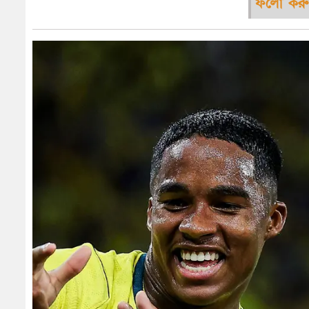
ফলো করু