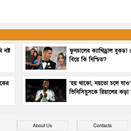
 নষ্ট
ফুনচালের ক্যাথিড্রাল বুকড
বিয়ে কি নিশ্চিত?
েকের
‘হয় থাকো, নয়তো চলে যাও
ভিনিসিয়ুসকে রিয়ালের কড়া ব
About Us
Contacts