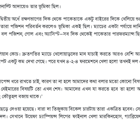
নাল্টি আদায়েও তার ভূমিকা ছিল।
া দ্বিতীয় অর্ধে রক্ষণভাগের দিক থেকে পাকেতাকে একটু বাইরের দিকে খেলিয়ে শ
 তারা পজিশন পরিবর্তন করলেও ভূমিকা একই ছিল। ম্যাচের একটা পর্যায়ে দা
বল পজিশন, গোল এবং অ্যাসিস্ট—সব দিক থেকেই পাকেতার পারফরম্যান্স ছিল দ
ালিয়ান কোচ। দ্রুতগতির ম্যাচে খেলোয়াড়দের মান যাচাই করতে আরও বেশি আক্
 দাপট একটু কম দেখা গেছে। পরে যখন ৪-২-৪ ফরমেশনে খেলা হলো তখনই দল 
া সাসপেন্স ধরে রাখতে চাই, কারণ তা না হলে আমাদের কথা বলার মতো কোনো বি
রণ নেইমারের বিষয়টি তো এখন শেষ। আমাদের এখন যা করতে হবে তা হলো 
ং কৌতূহল বজায় থাকে।’
েড়ে দেওয়া হয়েছে। বারা দা তিজুকায় বিকেল চারটায় তারা একত্রিত হবেন। স
হবে দল। সেখানে উয়েফা চ্যাম্পিয়ন্স লিগের ফাইনাল খেলা মারকিনহোস, গ্যাব্রি