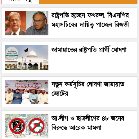
রাষ্ট্রপতি হচ্ছেন ফখরুল, বিএনপির
মহাসচিবের দায়িত্ব পাচ্ছেন রিজভী
জামায়াতের রাষ্ট্রপতি প্রার্থী ঘোষণা
নতুন কর্মসূচির ঘোষণা জামায়াত
জোটের
আ.লীগ ও ছাত্রলীগের ৪৮ জনের
বিরুদ্ধে আরেক মামলা