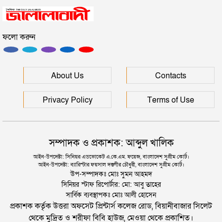
রাষ্ট্রপতি পদে মির্জা ফখরুলের নাম চূড়ান্ত
ফলো করুন
সুনির্দিষ্ট মামলা ছাড়া খায়রুল হককে গ্রেপ্তার-হয়রানি না করার
হাইকোর্টের আদেশ বহাল
ভাগনের সাথে চলে গেছেন স্ত্রী, দুধ দিয়ে গোসল করলেন
About Us
Contacts
স্বামী
Privacy Policy
Terms of Use
সম্পাদক ও প্রকাশক: আব্দুল খালিক
আইন-উপদেষ্টা: সিনিয়র এডভোকেট এ.কে.এম. ফয়েজ, বাংলাদেশ সুপ্রীম কোর্ট।
আইন-উপদেষ্টা: ব্যারিস্টার ফয়সাল দস্তগীর চৌধুরী, বাংলাদেশ সুপ্রীম কোর্ট।
উপ-সম্পাদকঃ মোঃ সুমন আহমদ
সিনিয়র স্টাফ রিপোর্টার: মো: আবু তাহের
সার্বিক ব্যবস্থাপকঃ মোঃ আলী হোসেন
প্রকাশক কর্তৃক উত্তরা অফসেট প্রিন্টার্স কলেজ রোড, বিয়ানীবাজার সিলেট
থেকে মুদ্রিত ও শরীফা বিবি হাউজ, মেওয়া থেকে প্রকাশিত।