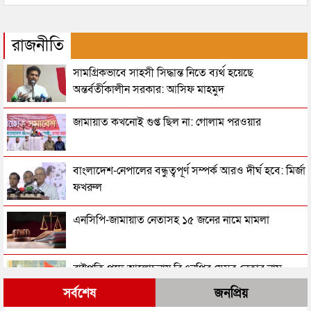
রাজনীতি
সামগ্রিকভাবে সাহসী সিদ্ধান্ত নিতে ব্যর্থ হয়েছে
অন্তর্বর্তীকালীন সরকার: আসিফ মাহমুদ
জামায়াত কখনোই গুপ্ত ছিল না: গোলাম পরওয়ার
বাংলাদেশ-নেপালের বন্ধুত্বপূর্ণ সম্পর্ক আরও দীর্ঘ হবে: মির্জা
ফখরুল
এনসিপি-জামায়াত নেতাসহ ১৫ জনের নামে মামলা
রাষ্ট্রপতি পদে আলোচনায় বিএনপির যেসব নেতার নাম
সর্বশেষ
জনপ্রিয়