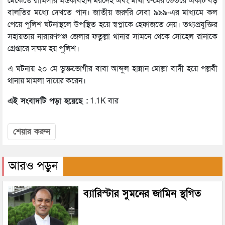
মেঝেতে রামিসার মস্তকবিহীন মরদেহ এবং মাথা রুমের ভেতরে একটি বড়
বালতির মধ্যে দেখতে পান। জাতীয় জরুরি সেবা ৯৯৯-এর মাধ্যমে কল
পেয়ে পুলিশ ঘটনাস্থলে উপস্থিত হয়ে স্বপ্নাকে হেফাজতে নেয়। তথ্যপ্রযুক্তির
সহায়তায় নারায়ণগঞ্জ জেলার ফতুল্লা থানার সামনে থেকে সোহেল রানাকে
গ্রেপ্তারে সক্ষম হয় পুলিশ।
এ ঘটনায় ২০ মে ভুক্তভোগীর বাবা আব্দুল হান্নান মোল্লা বাদী হয়ে পল্লবী
থানায় মামলা দায়ের করেন।
এই সংবাদটি পড়া হয়েছে :
1.1K বার
শেয়ার করুন
আরও পড়ুন
ব্যারিস্টার সুমনের জামিন স্থগিত