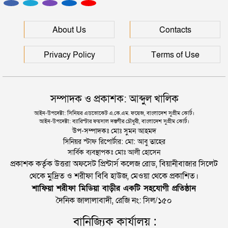
ইউনূসকে সঙ্গে নিয়ে জুলাই স্মৃতি জাদুঘর উদ্বোধন করলেন
About Us
Contacts
প্রধানমন্ত্রী
Privacy Policy
Terms of Use
সম্পাদক ও প্রকাশক: আব্দুল খালিক
আইন-উপদেষ্টা: সিনিয়র এডভোকেট এ.কে.এম. ফয়েজ, বাংলাদেশ সুপ্রীম কোর্ট।
আইন-উপদেষ্টা: ব্যারিস্টার ফয়সাল দস্তগীর চৌধুরী, বাংলাদেশ সুপ্রীম কোর্ট।
উপ-সম্পাদকঃ মোঃ সুমন আহমদ
সিনিয়র স্টাফ রিপোর্টার: মো: আবু তাহের
সার্বিক ব্যবস্থাপকঃ মোঃ আলী হোসেন
প্রকাশক কর্তৃক উত্তরা অফসেট প্রিন্টার্স কলেজ রোড, বিয়ানীবাজার সিলেট
থেকে মুদ্রিত ও শরীফা বিবি হাউজ, মেওয়া থেকে প্রকাশিত।
শাফিয়া শরীফা মিডিয়া বাড়ীর একটি সহযোগী প্রতিষ্ঠান
দৈনিক জালালাবাদী, রেজি নং: সিল/১৫০
বানিজ্যিক কার্যালয় :