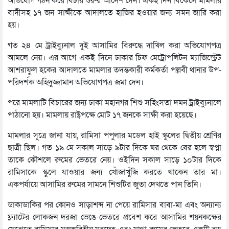
অভিযোগ গঠন করে বিচার শুরুর আদেশ দেন। একই দিন বিকেলে মামলার
বাদীসহ ১৭ জন সাক্ষীকে আদালতে হাজির হওয়ার জন্য সমন জারি করা
হয়।
গত ২৪ মে ট্রাইব্যুনাল দুই আসামির বিরুদ্ধে দাখিল করা অভিযোগপত্র
আমলে নেয়। এর আগে একই দিনে ঢাকার চিফ মেট্রোপলিটন ম্যাজিস্ট্রেট
আশরাফুল হকের আদালতে মামলার তদন্তকারী কর্মকর্তা পল্লবী থানার উপ-
পরিদর্শক অহিদুজ্জামান অভিযোগপত্র জমা দেন।
পরে মামলাটি বিচারের জন্য ঢাকা মহানগর শিশু সহিংসতা দমন ট্রাইব্যুনালে
পাঠানো হয়। মামলায় রাষ্ট্রপক্ষে মোট ১৭ জনকে সাক্ষী করা হয়েছে।
মামলার সূত্রে জানা যায়, রামিসা পপুলার মডেল হাই স্কুলের দ্বিতীয় শ্রেণির
ছাত্রী ছিল। গত ১৯ মে সকাল সাড়ে ৯টার দিকে ঘর থেকে বের হলে স্বপ্না
তাকে কৌশলে রুমের ভেতরে নেয়। ওইদিন সকাল সাড়ে ১০টার দিকে
রামিসাকে স্কুলে যাওয়ার জন্য খোঁজাখুঁজি করতে থাকেন তার মা।
একপর্যায়ে আসামির রুমের সামনে শিশুটির জুতা দেখতে পান তিনি।
ডাকাডাকির পর কোনও সাড়াশব্দ না পেয়ে রামিসার বাবা-মা এবং অন্যান্য
ফ্ল্যাটের লোকজন দরজা ভেঙে ভেতরে প্রবেশ করে আসামির শয়নকক্ষের