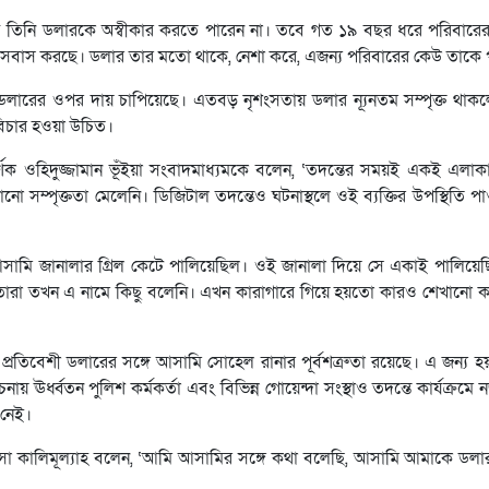
ে তিনি ডলারকে অস্বীকার করতে পারেন না। তবে গত ১৯ বছর ধরে পরিবারের
বসবাস করছে। ডলার তার মতো থাকে, নেশা করে, এজন্য পরিবারের কেউ তাকে পা
 ডলারের ওপর দায় চাপিয়েছে। এতবড় নৃশংসতায় ডলার ন্যূনতম সম্পৃক্ত থাকল
বিচার হওয়া উচিত।
িদর্শক ওহিদুজ্জামান ভূঁইয়া সংবাদমাধ্যমকে বলেন, ‘তদন্তের সময়ই একই এলা
োনো সম্পৃক্ততা মেলেনি। ডিজিটাল তদন্তেও ঘটনাস্থলে ওই ব্যক্তির উপস্থিতি প
পর আসামি জানালার গ্রিল কেটে পালিয়েছিল। ওই জানালা দিয়ে সে একাই পালিয়েছ
েও তারা তখন এ নামে কিছু বলেনি। এখন কারাগারে গিয়ে হয়তো কারও শেখানো 
 প্রতিবেশী ডলারের সঙ্গে আসামি সোহেল রানার পূর্বশত্রুতা রয়েছে। এ জন্য
 ঊর্ধ্বতন পুলিশ কর্মকর্তা এবং বিভিন্ন গোয়েন্দা সংস্থাও তদন্তে কার্যক্রম
 নেই।
মূসা কালিমূল্যাহ বলেন, ‘আমি আসামির সঙ্গে কথা বলেছি, আসামি আমাকে ডলার 