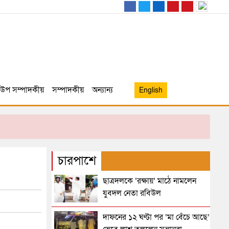
উপ সম্পাদকীয়
সম্পাদকীয়
অন্যান্য
English
চারপাশে
ছাত্রদলকে ‘রক্ষায়’ মাঠে নামলেন
যুবদল নেতা রবিউল
দাফনের ১২ ঘণ্টা পর ‘মা বেঁচে আছে’