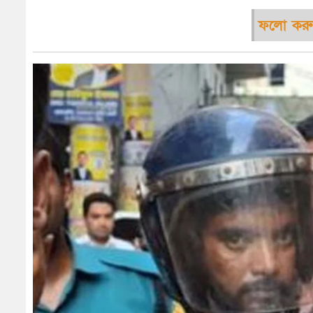
ফলো করু