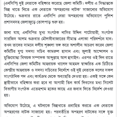
(এনসিপি) দুই নেতাকে বহিষ্কার করেছে জেলা কমিটি। দলীয় এ সিদ্ধান্তকে
ভিন্ন খাতে নিতে এক নেতাকে ‘অপহরণের নাটক’ সাজানোর অভিযোগ
উঠেছে। শুক্রবার রাতে এনসিপি নেতা অপহরণের অভিযোগে পুলিশ
প্রশাসনসহ জেলাজুড়ে তোলপাড় শুরু হয়।
জানা যায়, এনসিপির মুখ্য সংগঠক নাসির উদ্দিন পাটোয়ারী, সংগঠক
সারজিস আলম শুক্রবার মৌলভীবাজারের সীমান্ত এলাকা পরিদর্শনে যান।
তখন তাদের সামনে দলীয় শৃঙ্খলা ভঙ্গ করে অশালীন আচরণ করেন জেলা
কমিটির যুগ্ম সদস্য সচিব কামরুল হাসান এবং জুলাই আন্দোলন ও
মুক্তিযোদ্ধা বিষয়ক সম্পাদক আব্দুল্লাহ আল হুসাইন। এরপর ওই দিন রাতে
এনসিপির জেলা কমিটির আহ্বায়ক খালেদ আহমদ স্বাক্ষরিত এক চিঠিতে
কেন্দ্রীয় আহ্বায়ক ও সদস্য সচিবের নির্দেশে ওই দুই নেতাকে দলের সকল
সাংগঠনিক পদ এবং কার্যক্রম থেকে অব্যাহতি দেওয়া হয়। একই সঙ্গে কেন
স্থায়ীভাবে বহিষ্কার করা হবে না আগামী তিন কার্য দিবসের মধ্য সিলেট
বিভাগীয় সংগঠক এতেহশাম হকের কাছে এর জবাব দিতে নির্দেশ দেওয়া
হয়।
অভিযোগ উঠেছে, এ ঘটনাকে ভিন্নখাতে প্রবাহিত করতে এক নেতাকে
অপহরণের নাটক সাজানো হয়। পরবর্তীতে অপহরণ নাটকের সঙ্গে যুক্ত