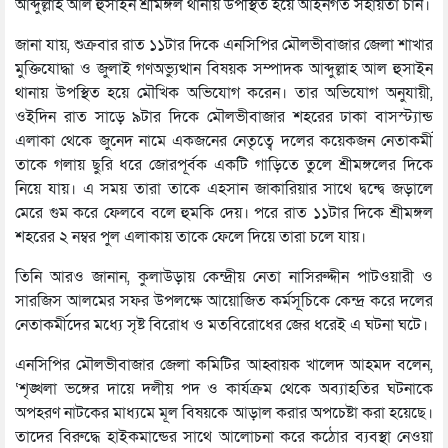
আব্দুল্লাহ আল হুসাইন শ্রীমঙ্গল থানায় উপস্থিত হয়ে আইনগত সহায়তা চান।
জানা যায়, শুক্রবার রাত ১১টার দিকে এনসিপির মৌলভীবাজার জেলা শাখার
মুক্তিযোদ্ধা ও জুলাই গণঅভ্যুত্থান বিষয়ক সম্পাদক আব্দুল্লাহ আল হুসাইন
থানায় উপস্থিত হয়ে মৌখিক অভিযোগ করেন। তার অভিযোগ অনুযায়ী,
ওইদিন রাত সাড়ে ৯টার দিকে মৌলভীবাজার শহরের ঢাকা বাসস্ট্যান্ড
এলাকা থেকে জুনেদ নামে একজনের নেতৃত্বে দলের কয়েকজন নেতাকর্মী
তাকে গলায় ছুরি ধরে জোরপূর্বক একটি গাড়িতে তুলে শ্রীমঙ্গলের দিকে
নিয়ে যায়। এ সময় তারা তাকে এহসান জাকারিয়ার সাথে দ্বন্দ্বে জড়ালে
মেরে গুম করে ফেলবে বলে হুমকি দেয়। পরে রাত ১১টার দিকে শ্রীমঙ্গল
শহরের ২ নম্বর পুল এলাকায় তাকে ফেলে দিয়ে তারা চলে যায়।
তিনি আরও জানান, কুলাউড়ায় কেন্দ্রীয় নেতা নাসিরুদ্দীন পাটওয়ারী ও
সারজিস আলমের সফর উপলক্ষে আয়োজিত কর্মসূচিকে কেন্দ্র করে দলের
নেতাকর্মীদের মধ্যে সৃষ্ট বিরোধ ও মতবিরোধের জের ধরেই এ ঘটনা ঘটে।
এনসিপির মৌলভীবাজার জেলা কমিটির আহ্বায়ক খালেদ আহমদ বলেন,
‘শৃঙ্খলা ভঙ্গের দায়ে দলীয় পদ ও কার্যক্রম থেকে অব্যাহতির ঘটনাকে
অপহরণ নাটকের মাধ্যমে মূল বিষয়কে আড়াল করার অপচেষ্টা করা হয়েছে।
তাদের বিরুদ্ধে হাইকমান্ডের সাথে আলোচনা করে কঠোর ব্যবস্থা নেওয়া