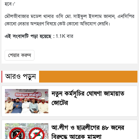
হবে।’
মৌলভীবাজার মডেল থানার ওসি মো. সাইফুল ইসলাম জানান, এনসিপির
কোনো নেতার অপহরণ বিষয়ে কেউ কোনো অভিযোগ দেয়নি।
এই সংবাদটি পড়া হয়েছে :
1.1K বার
শেয়ার করুন
আরও পড়ুন
নতুন কর্মসূচির ঘোষণা জামায়াত
জোটের
আ.লীগ ও ছাত্রলীগের ৪৮ জনের
বিরুদ্ধে আরেক মামলা