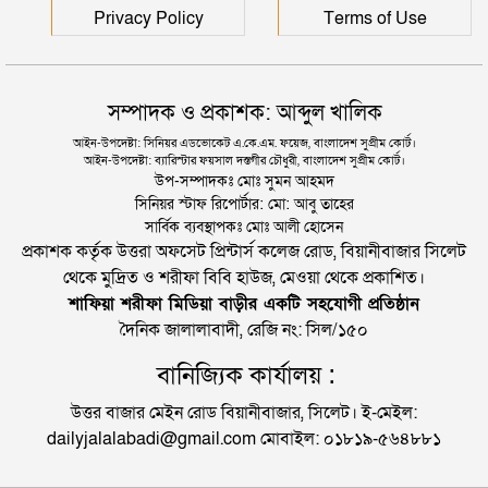
Privacy Policy
Terms of Use
সম্পাদক ও প্রকাশক: আব্দুল খালিক
আইন-উপদেষ্টা: সিনিয়র এডভোকেট এ.কে.এম. ফয়েজ, বাংলাদেশ সুপ্রীম কোর্ট।
আইন-উপদেষ্টা: ব্যারিস্টার ফয়সাল দস্তগীর চৌধুরী, বাংলাদেশ সুপ্রীম কোর্ট।
উপ-সম্পাদকঃ মোঃ সুমন আহমদ
সিনিয়র স্টাফ রিপোর্টার: মো: আবু তাহের
সার্বিক ব্যবস্থাপকঃ মোঃ আলী হোসেন
প্রকাশক কর্তৃক উত্তরা অফসেট প্রিন্টার্স কলেজ রোড, বিয়ানীবাজার সিলেট
থেকে মুদ্রিত ও শরীফা বিবি হাউজ, মেওয়া থেকে প্রকাশিত।
শাফিয়া শরীফা মিডিয়া বাড়ীর একটি সহযোগী প্রতিষ্ঠান
দৈনিক জালালাবাদী, রেজি নং: সিল/১৫০
বানিজ্যিক কার্যালয় :
উত্তর বাজার মেইন রোড বিয়ানীবাজার, সিলেট। ই-মেইল:
dailyjalalabadi@gmail.com মোবাইল: ০১৮১৯-৫৬৪৮৮১