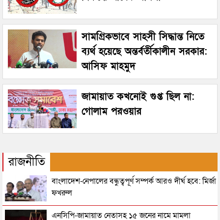
সামগ্রিকভাবে সাহসী সিদ্ধান্ত নিতে
ব্যর্থ হয়েছে অন্তর্বর্তীকালীন সরকার:
আসিফ মাহমুদ
জামায়াত কখনোই গুপ্ত ছিল না:
গোলাম পরওয়ার
রাজনীতি
বাংলাদেশ-নেপালের বন্ধুত্বপূর্ণ সম্পর্ক আরও দীর্ঘ হবে: মির্জা
ফখরুল
এনসিপি-জামায়াত নেতাসহ ১৫ জনের নামে মামলা