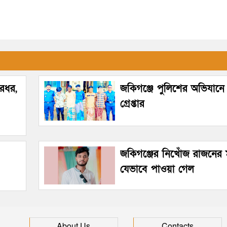
ারধর,
জকিগঞ্জে পুলিশের অভিযান
গ্রেপ্তার
জকিগঞ্জের নিখোঁজ রাজনের
যেভাবে পাওয়া গেল
About Us
Contacts