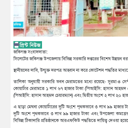
জকিগঞ্জ সংবাদদাতা:
সিলেটের জকিগঞ্জ উপজেলায় বিভিন্ন সরকারি দপ্তরের বিশেষ উন্নয়ন ব
স্থানীয়দের দাবি, উন্মুক্ত দরপত্র আহ্বান না করে কোটেশন পদ্ধতির মাধ্য
তালিকা অনুযায়ী সরকারি ভবন মেরামতের মধ্যে রয়েছে- সুরমা-৪ সেন্
কোয়ার্টার মেরামতে ১ লাখ ৬৭ হাজার টাকা (পিআইসি: হাসান আহমদ চে
(পিআইসি: হাসান আহমদ চেয়ারম্যান) এবং দ্বিতীয় অংশে ২ লাখ ২০ হাজ
এ ছাড়া মেঘনা কোয়ার্টারের দুটি অংশে পৃথকভাবে ৩ লাখ ৯৯ হাজার টা
দুটি অংশে পৃথকভাবে ৩ লাখ ৯৯ হাজার টাকা এবং উপজেলা কমপ্লে
বিভিন্ন ঠিকাদারি প্রতিষ্ঠানকে আরএফকিউ পদ্ধতিতে দায়িত্ব দেওয়া হয়ে