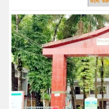
ফলো করু