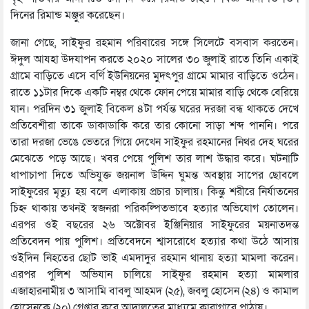
দিনের রিমান্ড মঞ্জুর করেছেন।
জানা গেছে, সাইফুর রহমান পরিবারের সঙ্গে সিলেটে বসবাস করতেন।
ঈদুল আযহা উদযাপন করতে ২০২০ সালের ৩০ জুলাই রাতে তিনি একাই
গ্রামে বাড়িতে এসে বর্ণি ইউনিয়নের মুদৎপুর গ্রামে মামার বাড়িতে ওঠেন।
রাতে ১১টার দিকে একটি নম্বর থেকে ফোন পেয়ে মামার বাড়ি থেকে বেরিয়ে
যান। পরদিন ৩১ জুলাই বিকেল ৪টা পর্যন্ত ঘরের দরজা বন্ধ থাকতে দেখে
প্রতিবেশীরা তাকে ডাকাডাকি করে তার কোনো সাড়া শব্দ পাননি। পরে
তারা দরজা ভেঙে ভেতরে গিয়ে দেখেন সাইফুর রহমানের নিথর দেহ ঘরের
মেঝেতে পড়ে আছে। খবর পেয়ে পুলিশ তার লাশ উদ্ধার করে। ঘটনাটি
ধাপাচাপা দিতে অভিযুক্ত জয়নাল উদ্দিন ঘুমন্ত অবস্থায় সাপের ছোবলে
সাইফুরের মৃত্যু হয় বলে এলাকায় প্রচার চালায়। কিন্তু শরীরে নির্যাতনের
চিহ্ন থাকায় তখনই স্বজনরা পরিকল্পিতভাবে হত্যার অভিযোগ তোলেন।
এরপর ওই বছরের ২৬ অক্টোবর ইঞ্জিনিয়ার সাইফুরের ময়নাতদন্ত
প্রতিবেদন পায় পুলিশ। প্রতিবেদনে শ্বাসরোধে হত্যার কথা উঠে আসায়
ওইদিন নিহতের ছোট ভাই এমদাদুর রহমান থানায় হত্যা মামলা করেন।
এরপর পুলিশ অভিযান চালিয়ে সাইফুর রহমান হত্যা মামলার
এজাহারনামীয় ৩ আসামি বাবলু আহমদ (২৫), জবলু হোসেন (২৪) ও কামাল
হোসেনকে (২০) গ্রেপ্তার করে আদালতের মাধ্যমে কারাগারে পাঠায়।