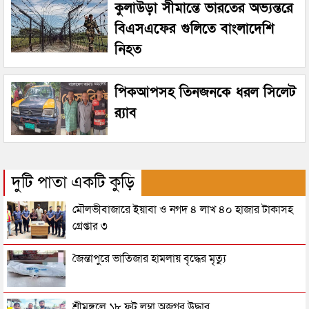
কুলাউড়া সীমান্তে ভারতের অভ্যন্তরে
বিএসএফের গুলিতে বাংলাদেশি
নিহত
পিকআপসহ তিনজনকে ধরল সিলেট
র‌্যাব
দুটি পাতা একটি কুড়ি
মৌলভীবাজারে ইয়াবা ও নগদ ৪ লাখ ৪০ হাজার টাকাসহ
গ্রেপ্তার ৩
জৈন্তাপুরে ভাতিজার হামলায় বৃদ্ধের মৃত্যু
শ্রীমঙ্গলে ১৮ ফুট লম্বা অজগর উদ্ধার