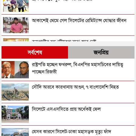
আকাশেই থেমে গেল সিলেটের রেমিট্যান্স যোদ্ধার জীবন
বন্যপ্রাণীর বন্ধু ‘সীতেশ বাবু’ আর নেই
সর্বশেষ
জনপ্রিয়
মৌলভীবাজার রাজনগরে যে পরিবারের করুণ কাহিনী
রাষ্ট্রপতি হচ্ছেন ফখরুল, বিএনপির মহাসচিবের দায়িত্ব
পাচ্ছেন রিজভী
ঘাস কেটে ফেরার পথে ধলাই নদীতে নিখোঁজ মাসুক
সৌদি আরবে কারখানায় আগুন, ৭ বাংলাদেশি নিহত
শ্রীমঙ্গলে চা বাগান থেকে অজগর উদ্ধার
সিলেটে এসএসসিতে প্রায় অর্ধেকই ফেল
মৌলভীবাজারে ব্যবসায়ীর মরদেহ উদ্ধার
যেসব কারণে সিলেট-ঢাকা মহাসড়ক মৃত্যু ফাঁদ