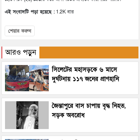
এই সংবাদটি পড়া হয়েছে :
1.2K বার
শেয়ার করুন
আরও পড়ুন
সিলেটের মহাসড়কে ৬ মাসে
দুর্ঘটনায় ১১৭ জনের প্রাণহানি
জৈন্তাপুরে বাস চাপায় বৃদ্ধ নিহত,
সড়ক অবরোধ