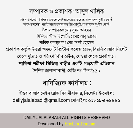
সম্পাদক ও প্রকাশক: আব্দুল খালিক
আইন-উপদেষ্টা: সিনিয়র এডভোকেট এ.কে.এম. ফয়েজ, বাংলাদেশ সুপ্রীম কোর্ট।
আইন-উপদেষ্টা: ব্যারিস্টার ফয়সাল দস্তগীর চৌধুরী, বাংলাদেশ সুপ্রীম কোর্ট।
উপ-সম্পাদকঃ মোঃ সুমন আহমদ
সিনিয়র স্টাফ রিপোর্টার: মো: আবু তাহের
সার্বিক ব্যবস্থাপকঃ মোঃ আলী হোসেন
প্রকাশক কর্তৃক উত্তরা অফসেট প্রিন্টার্স কলেজ রোড, বিয়ানীবাজার সিলেট
থেকে মুদ্রিত ও শরীফা বিবি হাউজ, মেওয়া থেকে প্রকাশিত।
শাফিয়া শরীফা মিডিয়া বাড়ীর একটি সহযোগী প্রতিষ্ঠান
দৈনিক জালালাবাদী, রেজি নং: সিল/১৫০
বানিজ্যিক কার্যালয় :
উত্তর বাজার মেইন রোড বিয়ানীবাজার, সিলেট। ই-মেইল:
dailyjalalabadi@gmail.com মোবাইল: ০১৮১৯-৫৬৪৮৮১
DAILY JALALABADI ALL RIGHTS RESERVED
Developed by
Host for Domain