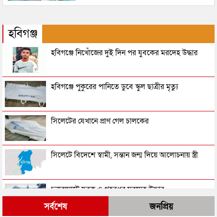
হবিগঞ্জ
হবিগঞ্জে নিখোঁজের দুই দিন পর যুবকের মরদেহ উদ্ধার
হবিগঞ্জে পুকুরের পানিতে ডুবে স্কুল ছাত্রীর মৃত্যু
সিলেটের যেখানে প্রাণ গেল চালকের
সিলেটে বিদেশে স্বামী, সন্তান জন্ম দিয়ে আলোচনায় স্ত্রী
চুনারুঘাটে যুবক ও গৃহবধূর মরদেহ উদ্ধার
সর্বশেষ
জনপ্রিয়