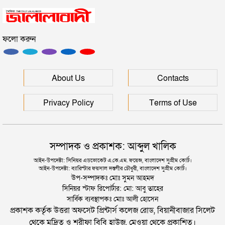
রাষ্ট্রপতি নির্বাচনের তারিখ ঘোষণা
ফলো করুন
সিলেটে ফাহিমা ধর্ষণচেষ্টা ও হত্যা মামলায় জাকিরের
মৃত্যুদণ্ড
সিলেটে হামের উপসর্গ আরও ২ শিশুর মৃত্যু
About Us
Contacts
Privacy Policy
Terms of Use
সম্পাদক ও প্রকাশক: আব্দুল খালিক
আইন-উপদেষ্টা: সিনিয়র এডভোকেট এ.কে.এম. ফয়েজ, বাংলাদেশ সুপ্রীম কোর্ট।
আইন-উপদেষ্টা: ব্যারিস্টার ফয়সাল দস্তগীর চৌধুরী, বাংলাদেশ সুপ্রীম কোর্ট।
উপ-সম্পাদকঃ মোঃ সুমন আহমদ
সিনিয়র স্টাফ রিপোর্টার: মো: আবু তাহের
সার্বিক ব্যবস্থাপকঃ মোঃ আলী হোসেন
প্রকাশক কর্তৃক উত্তরা অফসেট প্রিন্টার্স কলেজ রোড, বিয়ানীবাজার সিলেট
থেকে মুদ্রিত ও শরীফা বিবি হাউজ, মেওয়া থেকে প্রকাশিত।