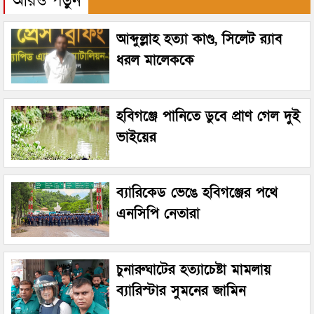
আরও পড়ুন
আব্দুল্লাহ হত্যা কাণ্ড, সিলেট র‌্যাব
ধরল মালেককে
হবিগঞ্জে পানিতে ডুবে প্রাণ গেল দুই
ভাইয়ের
ব্যারিকেড ভেঙে হবিগঞ্জের পথে
এনসিপি নেতারা
চুনারুঘাটের হত্যাচেষ্টা মামলায়
ব্যারিস্টার সুমনের জামিন