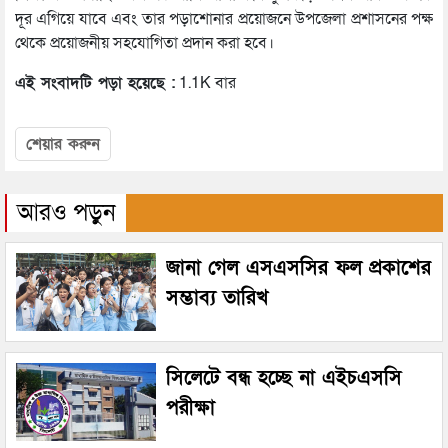
দূর এগিয়ে যাবে এবং তার পড়াশোনার প্রয়োজনে উপজেলা প্রশাসনের পক্ষ
থেকে প্রয়োজনীয় সহযোগিতা প্রদান করা হবে।
এই সংবাদটি পড়া হয়েছে :
1.1K বার
শেয়ার করুন
আরও পড়ুন
জানা গেল এসএসসির ফল প্রকাশের
সম্ভাব্য তারিখ
সিলেটে বন্ধ হচ্ছে না এইচএসসি
পরীক্ষা