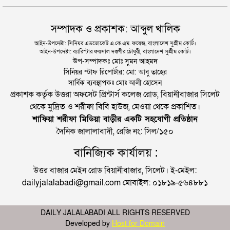
সম্পাদক ও প্রকাশক: আব্দুল খালিক
আইন-উপদেষ্টা: সিনিয়র এডভোকেট এ.কে.এম. ফয়েজ, বাংলাদেশ সুপ্রীম কোর্ট।
আইন-উপদেষ্টা: ব্যারিস্টার ফয়সাল দস্তগীর চৌধুরী, বাংলাদেশ সুপ্রীম কোর্ট।
উপ-সম্পাদকঃ মোঃ সুমন আহমদ
সিনিয়র স্টাফ রিপোর্টার: মো: আবু তাহের
সার্বিক ব্যবস্থাপকঃ মোঃ আলী হোসেন
প্রকাশক কর্তৃক উত্তরা অফসেট প্রিন্টার্স কলেজ রোড, বিয়ানীবাজার সিলেট
থেকে মুদ্রিত ও শরীফা বিবি হাউজ, মেওয়া থেকে প্রকাশিত।
শাফিয়া শরীফা মিডিয়া বাড়ীর একটি সহযোগী প্রতিষ্ঠান
দৈনিক জালালাবাদী, রেজি নং: সিল/১৫০
বানিজ্যিক কার্যালয় :
উত্তর বাজার মেইন রোড বিয়ানীবাজার, সিলেট। ই-মেইল:
dailyjalalabadi@gmail.com মোবাইল: ০১৮১৯-৫৬৪৮৮১
DAILY JALALABADI ALL RIGHTS RESERVED
Developed by
Host for Domain