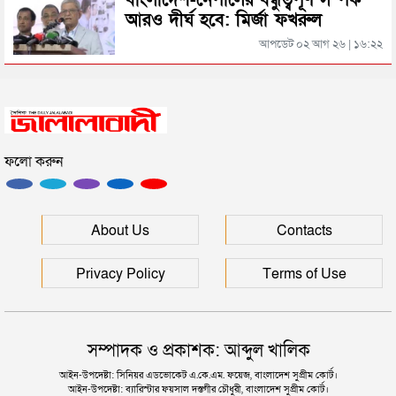
বাংলাদেশ-নেপালের বন্ধুত্বপূর্ণ সম্পর্ক
আরও দীর্ঘ হবে: মির্জা ফখরুল
সিলেটের জোড়া ব্রিজের পাশ থেকে আটক ফরহাদ- বাদশা
আপডেট ০২ আগ ২৬ | ১৬:২২
সিলেটে সড়ক দুর্ঘটনায় প্রাণ গেল যুবকের
ফলো করুন
ইউনূসকে সঙ্গে নিয়ে জুলাই স্মৃতি জাদুঘর উদ্বোধন করলেন
প্রধানমন্ত্রী
সিলেটে আরও দুইজনের মৃত্যু, হাসপাতালে ৩ শতাধিক
About Us
Contacts
Privacy Policy
Terms of Use
সম্পাদক ও প্রকাশক: আব্দুল খালিক
আইন-উপদেষ্টা: সিনিয়র এডভোকেট এ.কে.এম. ফয়েজ, বাংলাদেশ সুপ্রীম কোর্ট।
আইন-উপদেষ্টা: ব্যারিস্টার ফয়সাল দস্তগীর চৌধুরী, বাংলাদেশ সুপ্রীম কোর্ট।