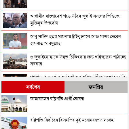
আগামীর বাংলাদেশ গড়ে উঠবে জুলাই সনদের ভিত্তিতে:
মুক্তিযুদ্ধ উপদেষ্টা
আবু সাঈদ হত্যা মামলায় ট্রাইব্যুনালে আজ সাক্ষ্য দেবেন
হাসনাত আবদুল্লাহ
৬ জুলাইযোদ্ধাকে উন্নত চিকিৎসার জন্য থাইল্যান্ডে পাঠাচ্ছে
সরকার
পঞ্চগড়ে নেসকোর কর্মকর্তাদের কলিজা ছিঁড়ে ফেলার হুমকি
সারজিসের
সর্বশেষ
জনপ্রিয়
এনসিপির কুষ্টিয়া জেলা কমিটি থেকে দুই নেতার পদত্যাগ
জামায়াতের রাষ্ট্রপতি প্রার্থী ঘোষণা
৪৮ ঘণ্টা ধরে নিখোঁজ বৈষম্যবিরোধী আন্দোলনের নেতা,
রাষ্ট্রপতি নির্বাচনে বিএনপির দুই মনোনয়নপত্র সংগ্রহ
দাবি হাসনাতের