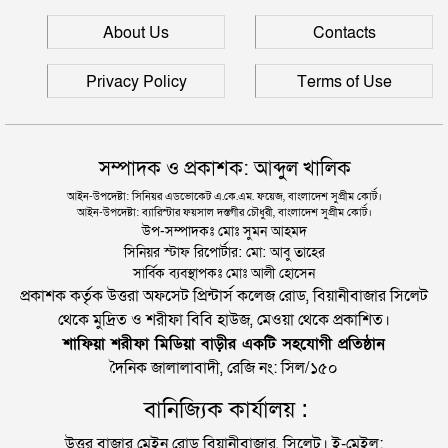
সিলেটে হামের উপসর্গ আরও ২ শিশুর মৃত্যু
About Us
Contacts
Privacy Policy
Terms of Use
সম্পাদক ও প্রকাশক: আব্দুল খালিক
আইন-উপদেষ্টা: সিনিয়র এডভোকেট এ.কে.এম. ফয়েজ, বাংলাদেশ সুপ্রীম কোর্ট।
আইন-উপদেষ্টা: ব্যারিস্টার ফয়সাল দস্তগীর চৌধুরী, বাংলাদেশ সুপ্রীম কোর্ট।
উপ-সম্পাদকঃ মোঃ সুমন আহমদ
সিনিয়র স্টাফ রিপোর্টার: মো: আবু তাহের
সার্বিক ব্যবস্থাপকঃ মোঃ আলী হোসেন
প্রকাশক কর্তৃক উত্তরা অফসেট প্রিন্টার্স কলেজ রোড, বিয়ানীবাজার সিলেট
থেকে মুদ্রিত ও শরীফা বিবি হাউজ, মেওয়া থেকে প্রকাশিত।
শাফিয়া শরীফা মিডিয়া বাড়ীর একটি সহযোগী প্রতিষ্ঠান
দৈনিক জালালাবাদী, রেজি নং: সিল/১৫০
বানিজ্যিক কার্যালয় :
উত্তর বাজার মেইন রোড বিয়ানীবাজার, সিলেট। ই-মেইল: