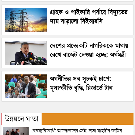
গ্রাহক ও পাইকারি পর্যায়ে বিদ্যুতের
দাম বাড়ালো বিইআরসি
দেশের প্রত্যেকটি নাগরিককে মাথায়
রেখে বাজেট দেওয়া হচ্ছে: অর্থমন্ত্রী
অর্থনীতির সব সূচকই চাপে:
মূল্যস্ফীতি বৃদ্ধি, রিজার্ভে টান
উন্নয়নে ঘাতা
বৈষম্যবিরোধী আন্দোলনের সেই নেতা মাহদীর জামিন