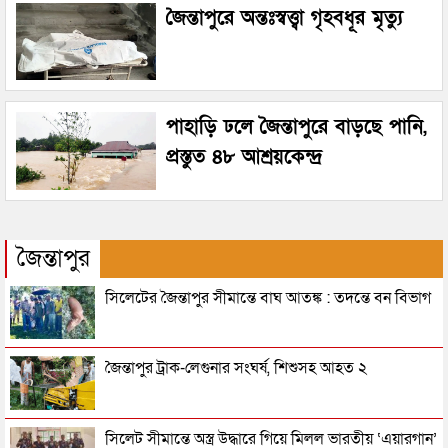
জৈন্তাপুরে অন্তঃস্বত্ত্বা গৃহবধূর মৃত্যু
পাহাড়ি ঢলে জৈন্তাপুরে বাড়ছে পানি,
প্রস্তুত ৪৮ আশ্রয়কেন্দ্র
জৈন্তাপুর
সিলেটের জৈন্তাপুর সীমান্তে বাঘ আতঙ্ক : তদন্তে বন বিভাগ
জৈন্তাপুর ট্রাক-লেগুনার সংঘর্ষ, শিশুসহ আহত ২
সিলেট সীমান্তে অস্ত্র উদ্ধারে গিয়ে মিলল ভারতীয় ‘এয়ারগান’