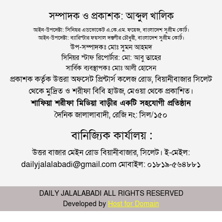
সম্পাদক ও প্রকাশক: আব্দুল খালিক
আইন-উপদেষ্টা: সিনিয়র এডভোকেট এ.কে.এম. ফয়েজ, বাংলাদেশ সুপ্রীম কোর্ট।
আইন-উপদেষ্টা: ব্যারিস্টার ফয়সাল দস্তগীর চৌধুরী, বাংলাদেশ সুপ্রীম কোর্ট।
উপ-সম্পাদকঃ মোঃ সুমন আহমদ
সিনিয়র স্টাফ রিপোর্টার: মো: আবু তাহের
সার্বিক ব্যবস্থাপকঃ মোঃ আলী হোসেন
প্রকাশক কর্তৃক উত্তরা অফসেট প্রিন্টার্স কলেজ রোড, বিয়ানীবাজার সিলেট
থেকে মুদ্রিত ও শরীফা বিবি হাউজ, মেওয়া থেকে প্রকাশিত।
শাফিয়া শরীফা মিডিয়া বাড়ীর একটি সহযোগী প্রতিষ্ঠান
দৈনিক জালালাবাদী, রেজি নং: সিল/১৫০
বানিজ্যিক কার্যালয় :
উত্তর বাজার মেইন রোড বিয়ানীবাজার, সিলেট। ই-মেইল:
dailyjalalabadi@gmail.com মোবাইল: ০১৮১৯-৫৬৪৮৮১
DAILY JALALABADI ALL RIGHTS RESERVED
Developed by
Host for Domain