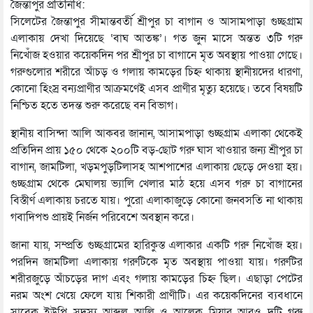
জৈন্তাপুর প্রতিনিধি:
সিলেটের জৈন্তাপুর সীমান্তবর্তী শ্রীপুর চা বাগান ও আসামপাড়া গুচ্ছগ্রাম
এলাকায় দেখা দিয়েছে ‘বাঘ আতঙ্ক’। গত জুন মাসে অন্তত ৩টি গরু
নিখোঁজ হওয়ার কয়েকদিন পর শ্রীপুর চা বাগানে মৃত অবস্থায় পাওয়া গেছে।
গরুগুলোর শরীরে আঁচড় ও গলায় কামড়ের চিহ্ন থাকায় স্থানীয়দের ধারণা,
কোনো হিংস্র বন্যপ্রাণীর আক্রমণেই এসব প্রাণীর মৃত্যু হয়েছে। তবে বিষয়টি
নিশ্চিত হতে তদন্ত শুরু করেছে বন বিভাগ।
স্থানীয় বাসিন্দা আলি আকবর জানান, আসামপাড়া গুচ্ছগ্রাম এলাকা থেকেই
প্রতিদিন প্রায় ১৫০ থেকে ২০০টি বড়-ছোট গরু ঘাস খাওয়ার জন্য শ্রীপুর চা
বাগান, জামটিলা, খড়মপুড়টিলাসহ আশপাশের এলাকায় ছেড়ে দেওয়া হয়।
গুচ্ছগ্রাম থেকে মেঘালয় ভ্যালি খেলার মাঠ হয়ে এসব গরু চা বাগানের
বিস্তীর্ণ এলাকায় চরতে যায়। পুরো এলাকাজুড়ে কোনো জনবসতি না থাকায়
গবাদিপশু প্রায়ই নির্জন পরিবেশে অবস্থান করে।
জানা যায়, সম্প্রতি গুচ্ছগ্রামের হারিকুস্ত এলাকার একটি গরু নিখোঁজ হয়।
পরদিন জামটিলা এলাকায় গরুটিকে মৃত অবস্থায় পাওয়া যায়। গরুটির
শরীরজুড়ে আঁচড়ের দাগ এবং গলায় কামড়ের চিহ্ন ছিল। এছাড়া পেটের
নরম অংশ খেয়ে ফেলে যায় শিকারী প্রাণীটি। এর কয়েকদিনের ব্যবধানে
সাবেক ইউপি সদস্য আব্দুল আলি ও আলেক মিয়ার আরও দুটি গরু