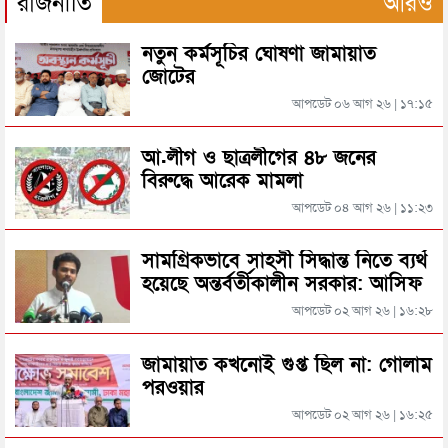
রাজনীতি
আরও
সিলেটে নিষিদ্ধ ছাত্রলীগের মিছিল, গ্রেপ্তার ২
নতুন কর্মসূচির ঘোষণা জামায়াত
সিলেটে ফাহিমা ধর্ষণচেষ্টা ও হত্যা মামলায় জাকিরের
জোটের
মৃত্যুদণ্ড
আপডেট ০৬ আগ ২৬ | ১৭:১৫
জৈন্তাপুর সীমান্তে অনুপ্রবেশকালে দালালসহ আটক ১৩
সিলেটে হামের উপসর্গ আরও ২ শিশুর মৃত্যু
আ.লীগ ও ছাত্রলীগের ৪৮ জনের
বিরুদ্ধে আরেক মামলা
জৈন্তাপুরের নতুন ইউএনও সুনন্দা রায়, দায়িত্ব নিয়েই সেবার
আশ্বাস
আপডেট ০৪ আগ ২৬ | ১১:২৩
রাজধানীর মাদারটেক থেকে তরুণীর খণ্ডিত মাথা ও দুই হাত
উদ্ধার
সিলেটের কেওয়াছড়া থেকে আটক জুবের
সামগ্রিকভাবে সাহসী সিদ্ধান্ত নিতে ব্যর্থ
হয়েছে অন্তর্বর্তীকালীন সরকার: আসিফ
দিল্লিতে শেখ হাসিনার বক্তব্য দেওয়া নিয়ে পররাষ্ট্র
মাহমুদ
মন্ত্রণালয়ের ক্ষোভ
আপডেট ০২ আগ ২৬ | ১৬:২৮
সিলেটে সড়কে ঝরল কিশোরের প্রাণ
সিলেটের সাবেক মন্ত্রী-এমপিরা কে কোথায়?
জামায়াত কখনোই গুপ্ত ছিল না: গোলাম
পরওয়ার
আপডেট ০২ আগ ২৬ | ১৬:২৫
জুলাই আন্দোলন ছাত্র-জনতার বীরত্বের স্মারকস্তম্ভ: