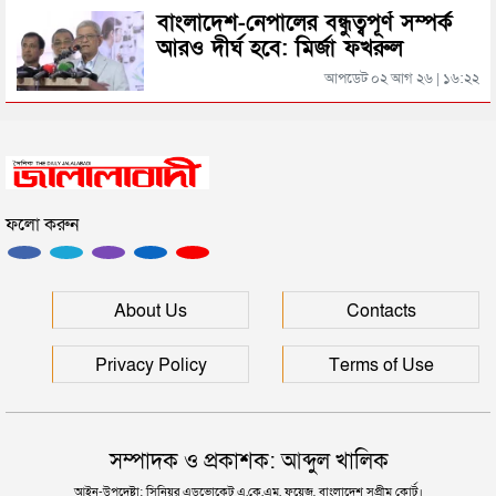
বিয়ানীবাজারের ইউএনও
বাংলাদেশ-নেপালের বন্ধুত্বপূর্ণ সম্পর্ক
আরও দীর্ঘ হবে: মির্জা ফখরুল
সিলেটের জোড়া ব্রিজের পাশ থেকে আটক ফরহাদ- বাদশা
আপডেট ০২ আগ ২৬ | ১৬:২২
সিলেটে সড়ক দুর্ঘটনায় প্রাণ গেল যুবকের
ফলো করুন
ইউনূসকে সঙ্গে নিয়ে জুলাই স্মৃতি জাদুঘর উদ্বোধন করলেন
প্রধানমন্ত্রী
সিলেটে আরও দুইজনের মৃত্যু, হাসপাতালে ৩ শতাধিক
About Us
Contacts
Privacy Policy
Terms of Use
সম্পাদক ও প্রকাশক: আব্দুল খালিক
আইন-উপদেষ্টা: সিনিয়র এডভোকেট এ.কে.এম. ফয়েজ, বাংলাদেশ সুপ্রীম কোর্ট।