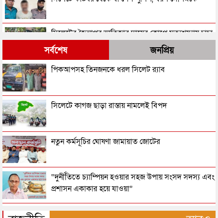
সিলেটের জৈন্তাপুর ভাতিজার দায়ের কোপে মৃত্যুশয্যায় চাচা
সর্বশেষ
জনপ্রিয়
সিলেটে বনফুলের সামনে থেকে আটক সুহের
পিকআপসহ তিনজনকে ধরল সিলেট র‌্যাব
সিলেটে যে কারণে লাখ টাকা জরিমানা
সিলেটে কাগজ ছাড়া রাস্তায় নামলেই বিপদ
সিলেটে ৭৫ বস্তা ভারতীয় জিরা আটক
নতুন কর্মসূচির ঘোষণা জামায়াত জোটের
সিলেটে জিনের ভয় দেখিয়ে কিশোরকে বলাৎকার, অতঃপর..
“দুর্নীতিতে চ্যাম্পিয়ন হওয়ার সহজ উপায় সংসদ সদস্য এবং
প্রশাসন একাকার হয়ে যাওয়া”
অবৈধ জুয়া খেলায় জৈন্তাপুরে ধরা পড়ল ৪ জন
রাষ্ট্রপতি নির্বাচনের তারিখ ঘোষণা