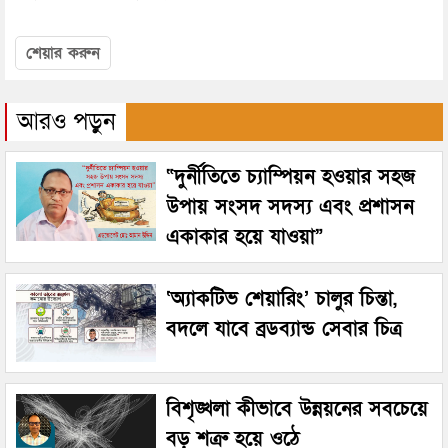
শেয়ার করুন
আরও পড়ুন
“দুর্নীতিতে চ্যাম্পিয়ন হওয়ার সহজ
উপায় সংসদ সদস্য এবং প্রশাসন
একাকার হয়ে যাওয়া”
‘অ্যাকটিভ শেয়ারিং’ চালুর চিন্তা,
বদলে যাবে ব্রডব্যান্ড সেবার চিত্র
বিশৃঙ্খলা কীভাবে উন্নয়নের সবচেয়ে
বড় শত্রু হয়ে ওঠে