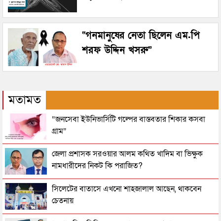
“গনমানুষের নেতা ছিলেন এম.পি
শরফ উদ্দিন খসরু”
মতামত
“জনসেবা ইউনিভার্সিটি গল্পের বাস্তবতার শিকার কসবা
গ্রাম”
জেলা প্রশাসক সরওয়ার আলম কথিত খাদিম বা ভিক্ষুক
নামধারীদের নিকট কি পরাজিত?
সিলেটের বাতাসে এখনো শাহজালাল আছেন, থাকবেন
চেতনায়