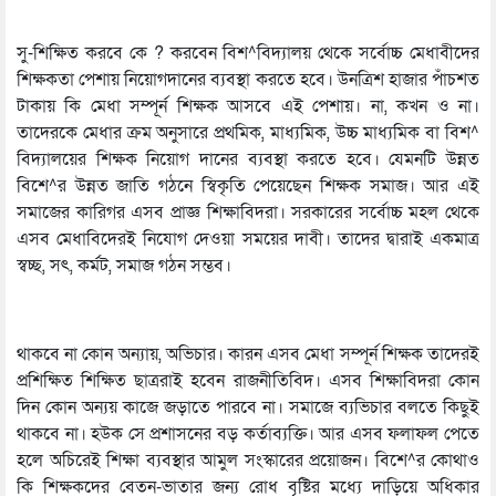
সু-শিক্ষিত করবে কে ? করবেন বিশ^বিদ্যালয় থেকে সর্বোচ্চ মেধাবীদের
শিক্ষকতা পেশায় নিয়োগদানের ব্যবস্থা করতে হবে। উনত্রিশ হাজার পাঁচশত
টাকায় কি মেধা সম্পূর্ন শিক্ষক আসবে এই পেশায়। না, কখন ও না।
তাদেরকে মেধার ক্রম অনুসারে প্রথমিক, মাধ্যমিক, উচ্চ মাধ্যমিক বা বিশ^
বিদ্যালয়ের শিক্ষক নিয়োগ দানের ব্যবস্থা করতে হবে। যেমনটি উন্নত
বিশে^র উন্নত জাতি গঠনে স্বিকৃতি পেয়েছেন শিক্ষক সমাজ। আর এই
সমাজের কারিগর এসব প্রাজ্ঞ শিক্ষাবিদরা। সরকারের সর্বোচ্চ মহল থেকে
এসব মেধাবিদেরই নিযোগ দেওয়া সময়ের দাবী। তাদের দ্বারাই একমাত্র
স্বচ্ছ, সৎ, কর্মট, সমাজ গঠন সম্ভব।
থাকবে না কোন অন্যায়, অভিচার। কারন এসব মেধা সম্পূর্ন শিক্ষক তাদেরই
প্রশিক্ষিত শিক্ষিত ছাত্ররাই হবেন রাজনীতিবিদ। এসব শিক্ষাবিদরা কোন
দিন কোন অন্যয় কাজে জড়াতে পারবে না। সমাজে ব্যভিচার বলতে কিছুই
থাকবে না। হউক সে প্রশাসনের বড় কর্তাব্যক্তি। আর এসব ফলাফল পেতে
হলে অচিরেই শিক্ষা ব্যবস্থার আমুল সংস্কারের প্রয়োজন। বিশে^র কোথাও
কি শিক্ষকদের বেতন-ভাতার জন্য রোধ বৃষ্টির মধ্যে দাড়িয়ে অধিকার