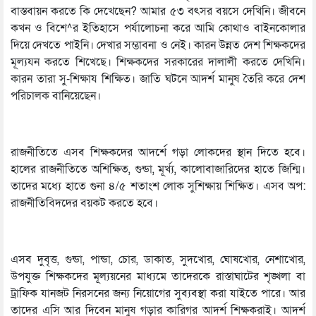
বাস্তবায়ন করতে কি দেখেছেন? আমার ৫৩ বৎসর বয়সে দেখিনি। জীবনে
কখন ও বিশে^র ইতিহাসে পর্যালোচনা করে আমি কোথাও বাইনকোলার
দিয়ে দেখতে পাইনি। দেখার সম্ভাবনা ও নেই। কারন উন্নত দেশ শিক্ষকদের
মূল্যযন করতে শিখেছে। শিক্ষকদের সরকারের দালালী করতে দেখিনি।
কারন তারা সু-শিক্ষায শিক্ষিত। জাতি ঘটনে আদর্শ মানুষ তৈরি করে দেশ
পরিচালক বানিয়েছেন।
রাজনীতিতে এসব শিক্ষকদের আদর্শে গড়া লোকদের স্থান দিতে হবে।
হালের রাজনীতিতে অশিক্ষিত, গুন্ডা, মূর্খ্য, কালোবাজারিদের হাতে জিন্মি।
তাদের মধ্যে হাতে গুনা ৪/৫ শতাংশ লোক সুশিক্ষায় শিক্ষিত। এসব অপ:
রাজনীতিবিদদের বয়কট করতে হবে।
এসব দুবৃত্ত, গুন্ডা, পান্ডা, চোর, ডাকাত, সুদখোর, ঘোষখোর, নেশাখোর,
উপযুক্ত শিক্ষকদের মূল্যয়নের মাধ্যমে তাদেরকে রাস্তাঘাটের শৃঙ্খলা বা
ট্রাফিক যানজট নিরসনের জন্য নিয়োগের সুব্যবস্থা করা যাইতে পারে। আর
তাদের এসি আর দিবেন মানুষ গড়ার কারিগর আদর্শ শিক্ষকরাই। আদর্শ