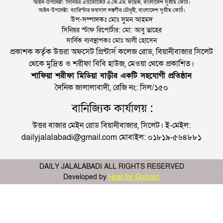
আইন-উপদেষ্টা: সিনিয়র এডভোকেট এ.কে.এম. ফয়েজ, বাংলাদেশ সুপ্রীম কোর্ট।
আইন-উপদেষ্টা: ব্যারিস্টার ফয়সাল দস্তগীর চৌধুরী, বাংলাদেশ সুপ্রীম কোর্ট।
উপ-সম্পাদকঃ মোঃ সুমন আহমদ
সিনিয়র স্টাফ রিপোর্টার: মো: আবু তাহের
সার্বিক ব্যবস্থাপকঃ মোঃ আলী হোসেন
প্রকাশক কর্তৃক উত্তরা অফসেট প্রিন্টার্স কলেজ রোড, বিয়ানীবাজার সিলেট
থেকে মুদ্রিত ও শরীফা বিবি হাউজ, মেওয়া থেকে প্রকাশিত।
শাফিয়া শরীফা মিডিয়া বাড়ীর একটি সহযোগী প্রতিষ্ঠান
দৈনিক জালালাবাদী, রেজি নং: সিল/১৫০
বানিজ্যিক কার্যালয় :
উত্তর বাজার মেইন রোড বিয়ানীবাজার, সিলেট। ই-মেইল:
dailyjalalabadi@gmail.com মোবাইল: ০১৮১৯-৫৬৪৮৮১
DAILY JALALABADI ALL RIGHTS RESERVED
Developed by
Host for Domain