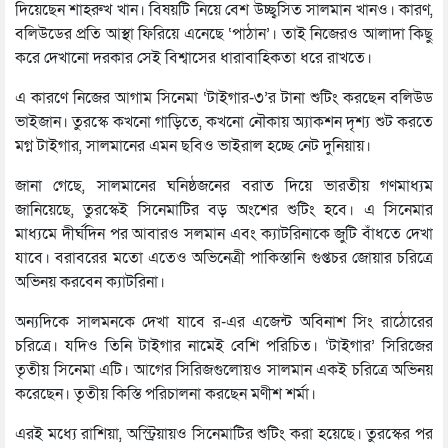
দিয়েছেন শাহরুখ খান। বিষয়টি নিয়ে বেশ উচ্ছ্বসিত সালমান খানও। কারণ,
বলিউডের প্রতি আস্থা ফিরিয়ে এনেছে ‘পাঠান’। তাই নিজেরও আলাদা কিছু
করে দেখানো দরকার সেই বিশ্বাসের ধারাবাহিকতা ধরে রাখতে।
এ কারণে নিজের আগাম সিনেমা ‘টাইগার-৩’র টানা শুটিং করছেন বলিউড
ভাইজান। তুরস্কে কখনো গাড়িতে, কখনো নৌকায় অ্যাকশন দৃশ্য শুট করতে
মগ্ন টাইগার, সালমানের এমন ছবিও ভাইরাল হচ্ছে নেট দুনিয়ায়।
জানা গেছে, সালমানের ঘনিষ্ঠজনের বরাত দিয়ে ভারতীয় গণমাধ্যম
জানিয়েছে, তুরস্কেই সিনেমাটির বড় অংশের শুটিং হবে। এ সিনেমার
মাধ্যমে দীর্ঘদিন পর আবারও সলমান এবং ক্যাটরিনাকে জুটি বাঁধতে দেখা
যাবে। বরাবরের মতো এতেও অভিনেত্রী পাকিস্তানি গুপ্তচর জোয়ার চরিত্রে
অভিনয় করবেন ক্যাটরিনা।
অন্যদিকে সালমনকে দেখা যাবে র-এর এজেন্ট অবিনাশ সিং রাঠোরের
চরিত্রে। যদিও তিনি টাইগার নামেই বেশি পরিচিত। ‘টাইগার’ সিরিজের
তৃতীয় সিনেমা এটি। আগের সিরিজগুলোয়ও সালমান একই চরিত্রে অভিনয়
করেছেন। তৃতীয় কিস্তি পরিচালনা করছেন মণীশ শর্মা।
এরই মধ্যে রাশিয়া, অস্ট্রিয়ায়ও সিনেমাটির শুটিং করা হয়েছে। তুরস্কের পর