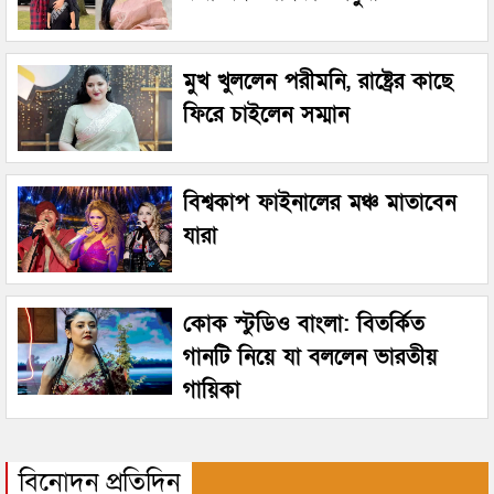
মুখ খুললেন পরীমনি, রাষ্ট্রের কাছে
ফিরে চাইলেন সম্মান
বিশ্বকাপ ফাইনালের মঞ্চ মাতাবেন
যারা
কোক স্টুডিও বাংলা: বিতর্কিত
গানটি নিয়ে যা বললেন ভারতীয়
গায়িকা
বিনোদন প্রতিদিন