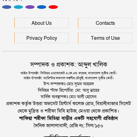
প্রধানমন্ত্রী
সিলেটে আরও দুইজনের মৃত্যু, হাসপাতালে ৩ শতাধিক
About Us
Contacts
Privacy Policy
Terms of Use
সম্পাদক ও প্রকাশক: আব্দুল খালিক
আইন-উপদেষ্টা: সিনিয়র এডভোকেট এ.কে.এম. ফয়েজ, বাংলাদেশ সুপ্রীম কোর্ট।
আইন-উপদেষ্টা: ব্যারিস্টার ফয়সাল দস্তগীর চৌধুরী, বাংলাদেশ সুপ্রীম কোর্ট।
উপ-সম্পাদকঃ মোঃ সুমন আহমদ
সিনিয়র স্টাফ রিপোর্টার: মো: আবু তাহের
সার্বিক ব্যবস্থাপকঃ মোঃ আলী হোসেন
প্রকাশক কর্তৃক উত্তরা অফসেট প্রিন্টার্স কলেজ রোড, বিয়ানীবাজার সিলেট
থেকে মুদ্রিত ও শরীফা বিবি হাউজ, মেওয়া থেকে প্রকাশিত।
শাফিয়া শরীফা মিডিয়া বাড়ীর একটি সহযোগী প্রতিষ্ঠান
দৈনিক জালালাবাদী, রেজি নং: সিল/১৫০