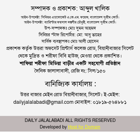
সম্পাদক ও প্রকাশক: আব্দুল খালিক
আইন-উপদেষ্টা: সিনিয়র এডভোকেট এ.কে.এম. ফয়েজ, বাংলাদেশ সুপ্রীম কোর্ট।
আইন-উপদেষ্টা: ব্যারিস্টার ফয়সাল দস্তগীর চৌধুরী, বাংলাদেশ সুপ্রীম কোর্ট।
উপ-সম্পাদকঃ মোঃ সুমন আহমদ
সিনিয়র স্টাফ রিপোর্টার: মো: আবু তাহের
সার্বিক ব্যবস্থাপকঃ মোঃ আলী হোসেন
প্রকাশক কর্তৃক উত্তরা অফসেট প্রিন্টার্স কলেজ রোড, বিয়ানীবাজার সিলেট
থেকে মুদ্রিত ও শরীফা বিবি হাউজ, মেওয়া থেকে প্রকাশিত।
শাফিয়া শরীফা মিডিয়া বাড়ীর একটি সহযোগী প্রতিষ্ঠান
দৈনিক জালালাবাদী, রেজি নং: সিল/১৫০
বানিজ্যিক কার্যালয় :
উত্তর বাজার মেইন রোড বিয়ানীবাজার, সিলেট। ই-মেইল:
dailyjalalabadi@gmail.com মোবাইল: ০১৮১৯-৫৬৪৮৮১
DAILY JALALABADI ALL RIGHTS RESERVED
Developed by
Host for Domain