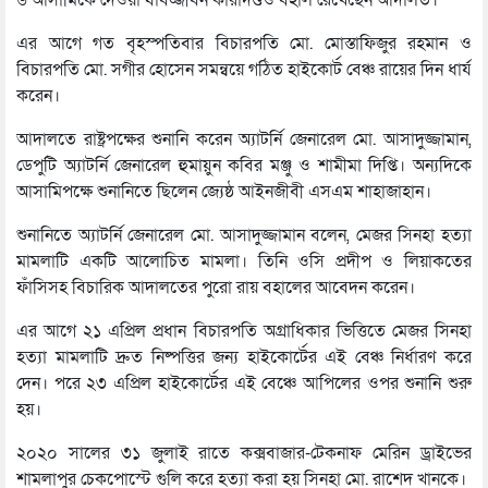
৬ আসামিকে দেওয়া যাবজ্জীবন কারাদণ্ডও বহাল রেখেছেন আদালত।
এর আগে গত বৃহস্পতিবার বিচারপতি মো. মোস্তাফিজুর রহমান ও
বিচারপতি মো. সগীর হোসেন সমন্বয়ে গঠিত হাইকোর্ট বেঞ্চ রায়ের দিন ধার্য
করেন।
আদালতে রাষ্ট্রপক্ষের শুনানি করেন অ্যাটর্নি জেনারেল মো. আসাদুজ্জামান,
ডেপুটি অ্যাটর্নি জেনারেল হুমায়ুন কবির মঞ্জু ও শামীমা দিপ্তি। অন্যদিকে
আসামিপক্ষে শুনানিতে ছিলেন জ্যেষ্ঠ আইনজীবী এসএম শাহাজাহান।
শুনানিতে অ্যাটর্নি জেনারেল মো. আসাদুজ্জামান বলেন, মেজর সিনহা হত্যা
মামলাটি একটি আলোচিত মামলা। তিনি ওসি প্রদীপ ও লিয়াকতের
ফাঁসিসহ বিচারিক আদালতের পুরো রায় বহালের আবেদন করেন।
এর আগে ২১ এপ্রিল প্রধান বিচারপতি অগ্রাধিকার ভিত্তিতে মেজর সিনহা
হত্যা মামলাটি দ্রুত নিষ্পত্তির জন্য হাইকোর্টের এই বেঞ্চ নির্ধারণ করে
দেন। পরে ২৩ এপ্রিল হাইকোর্টের এই বেঞ্চে আপিলের ওপর শুনানি শুরু
হয়।
২০২০ সালের ৩১ জুলাই রাতে কক্সবাজার-টেকনাফ মেরিন ড্রাইভের
শামলাপুর চেকপোস্টে গুলি করে হত্যা করা হয় সিনহা মো. রাশেদ খানকে।