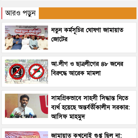
আরও পড়ুন
নতুন কর্মসূচির ঘোষণা জামায়াত
জোটের
আ.লীগ ও ছাত্রলীগের ৪৮ জনের
বিরুদ্ধে আরেক মামলা
সামগ্রিকভাবে সাহসী সিদ্ধান্ত নিতে
ব্যর্থ হয়েছে অন্তর্বর্তীকালীন সরকার:
আসিফ মাহমুদ
জামায়াত কখনোই গুপ্ত ছিল না: