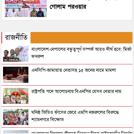
গোলাম পরওয়ার
রাজনীতি
বাংলাদেশ-নেপালের বন্ধুত্বপূর্ণ সম্পর্ক আরও দীর্ঘ হবে: মির্জা
ফখরুল
এনসিপি-জামায়াত নেতাসহ ১৫ জনের নামে মামলা
রাষ্ট্রপতি পদে আলোচনায় বিএনপির যেসব নেতার নাম
ঘনিষ্ঠ ভিডিও ফাঁসের জেরে এমপি নজরুলের বিরুদ্ধে
শ্যামনগরে বিক্ষোভ
বাংলাদেশ পিপলস লীগকে নিবন্ধন দিতে হাইকোর্টের নির্দেশ