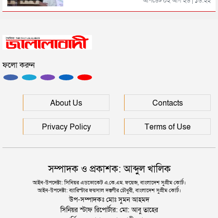
আপডেট ০২ আগ ২৬ | ১৬:২২
সিলেটে সড়ক দুর্ঘটনায় প্রাণ গেল যুবকের
ফলো করুন
ইউনূসকে সঙ্গে নিয়ে জুলাই স্মৃতি জাদুঘর উদ্বোধন করলেন
প্রধানমন্ত্রী
সিলেটে আরও দুইজনের মৃত্যু, হাসপাতালে ৩ শতাধিক
About Us
Contacts
Privacy Policy
Terms of Use
সম্পাদক ও প্রকাশক: আব্দুল খালিক
আইন-উপদেষ্টা: সিনিয়র এডভোকেট এ.কে.এম. ফয়েজ, বাংলাদেশ সুপ্রীম কোর্ট।
আইন-উপদেষ্টা: ব্যারিস্টার ফয়সাল দস্তগীর চৌধুরী, বাংলাদেশ সুপ্রীম কোর্ট।
উপ-সম্পাদকঃ মোঃ সুমন আহমদ
সিনিয়র স্টাফ রিপোর্টার: মো: আবু তাহের