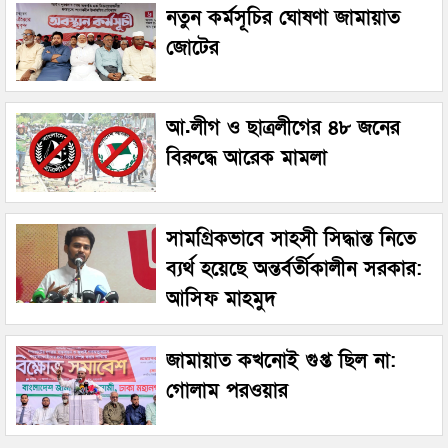
নতুন কর্মসূচির ঘোষণা জামায়াত
জোটের
আ.লীগ ও ছাত্রলীগের ৪৮ জনের
বিরুদ্ধে আরেক মামলা
সামগ্রিকভাবে সাহসী সিদ্ধান্ত নিতে
ব্যর্থ হয়েছে অন্তর্বর্তীকালীন সরকার:
আসিফ মাহমুদ
জামায়াত কখনোই গুপ্ত ছিল না:
গোলাম পরওয়ার