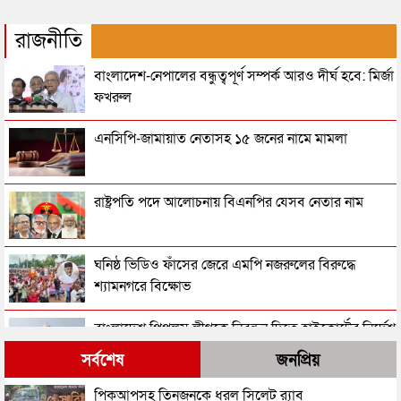
রাজনীতি
বাংলাদেশ-নেপালের বন্ধুত্বপূর্ণ সম্পর্ক আরও দীর্ঘ হবে: মির্জা
ফখরুল
এনসিপি-জামায়াত নেতাসহ ১৫ জনের নামে মামলা
রাষ্ট্রপতি পদে আলোচনায় বিএনপির যেসব নেতার নাম
ঘনিষ্ঠ ভিডিও ফাঁসের জেরে এমপি নজরুলের বিরুদ্ধে
শ্যামনগরে বিক্ষোভ
বাংলাদেশ পিপলস লীগকে নিবন্ধন দিতে হাইকোর্টের নির্দেশ
সর্বশেষ
জনপ্রিয়
‘জুলাইয়ের গাদ্দার কার্ড’ নামে একটা কার্ড করতে চান
পিকআপসহ তিনজনকে ধরল সিলেট র‌্যাব