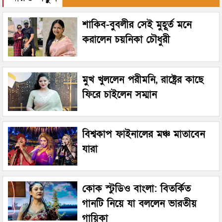
শাকিব-বুবলীর সেই মুহূর্ত মনে
করালেন চয়নিকা চৌধুরী
মুখ খুললেন পরীমনি, রাষ্ট্রের কাছে
ফিরে চাইলেন সম্মান
বিশ্বকাপ ফাইনালের মঞ্চ মাতাবেন
যারা
কোক স্টুডিও বাংলা: বিতর্কিত
গানটি নিয়ে যা বললেন ভারতীয়
গায়িকা