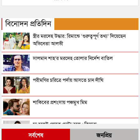
বিনোদন প্রতিদিন
স্ত্রীর মরদেহ উদ্ধার: রিমান্ডে ‘গুরুত্বপূর্ণ তথ্য’ দিয়েছেন
অভিনেতা আলভী
সালমান শাহ’র মরদেহ তোলার নির্দেশ বাতিল
পরীমণির চরিত্রে পর্দায় আসতে চান দীঘি
শাকিবের প্রশংসায় পঞ্চমুখ মিম
মা হলেই লোকে মোটা বলে : কিয়ারা
সর্বশেষ
জনপ্রিয়