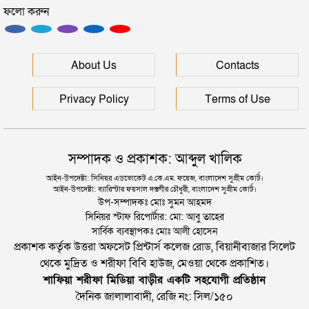
ফলো করুন
হবিগঞ্জে মহাসড়কে ত্রিমুখী সংঘর্ষে প্রাণ গেল ২ জনের
সিলেটে বিদ্যুৎস্পৃষ্টে প্রাণ গেল সিসিক কর্মীর
About Us
Contacts
Privacy Policy
Terms of Use
সম্পাদক ও প্রকাশক: আব্দুল খালিক
আইন-উপদেষ্টা: সিনিয়র এডভোকেট এ.কে.এম. ফয়েজ, বাংলাদেশ সুপ্রীম কোর্ট।
আইন-উপদেষ্টা: ব্যারিস্টার ফয়সাল দস্তগীর চৌধুরী, বাংলাদেশ সুপ্রীম কোর্ট।
উপ-সম্পাদকঃ মোঃ সুমন আহমদ
সিনিয়র স্টাফ রিপোর্টার: মো: আবু তাহের
সার্বিক ব্যবস্থাপকঃ মোঃ আলী হোসেন
প্রকাশক কর্তৃক উত্তরা অফসেট প্রিন্টার্স কলেজ রোড, বিয়ানীবাজার সিলেট
থেকে মুদ্রিত ও শরীফা বিবি হাউজ, মেওয়া থেকে প্রকাশিত।
শাফিয়া শরীফা মিডিয়া বাড়ীর একটি সহযোগী প্রতিষ্ঠান
দৈনিক জালালাবাদী, রেজি নং: সিল/১৫০