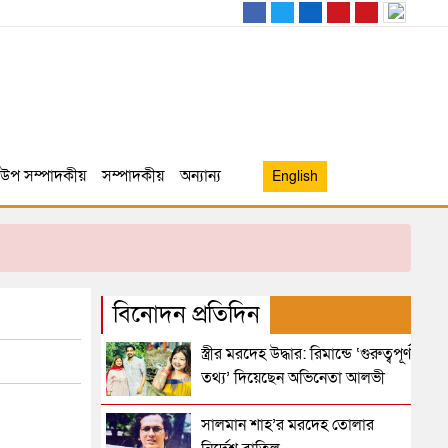
উপ সম্পাদকীয়
সম্পাদকীয়
অন্যান্য
English
বিনোদন প্রতিদিন
স্ত্রীর মরদেহ উদ্ধার: রিমান্ডে ‘গুরুত্বপূর্ণ
তথ্য’ দিয়েছেন অভিনেতা আলভী
সালমান শাহ’র মরদেহ তোলার