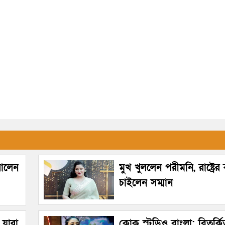
রালেন
মুখ খুললেন পরীমনি, রাষ্ট্রে
চাইলেন সম্মান
 যারা
কোক স্টুডিও বাংলা: বিতর্ক