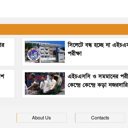
ের
সিলেটে বন্ধ হচ্ছে না এইচএ
পরীক্ষা
কাশ
এইচএসসি ও সমমানের পরীক্ষ
কেন্দ্রে কেন্দ্রে কড়া নজরদারি
About Us
Contacts