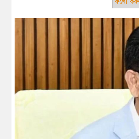
ফলো করু