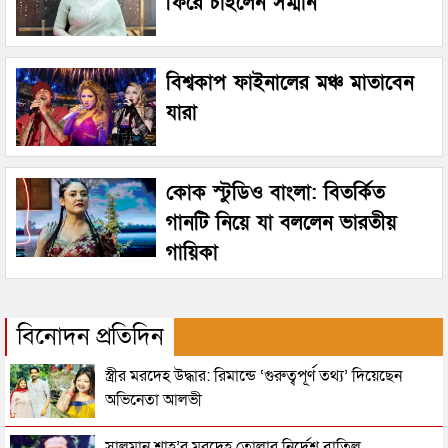
ফিরে চাইলেন সম্মান
বিশ্বকাপ ফাইনালের মঞ্চ মাতাবেন
যারা
কোক স্টুডিও বাংলা: বিতর্কিত
গানটি নিয়ে যা বললেন ভারতীয়
গায়িকা
বিনোদন প্রতিদিন
স্ত্রীর মরদেহ উদ্ধার: রিমান্ডে ‘গুরুত্বপূর্ণ তথ্য’ দিয়েছেন
অভিনেতা আলভী
সালমান শাহ’র মরদেহ তোলার নির্দেশ বাতিল