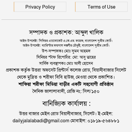
Privacy Policy
Terms of Use
সম্পাদক ও প্রকাশক: আব্দুল খালিক
আইন-উপদেষ্টা: সিনিয়র এডভোকেট এ.কে.এম. ফয়েজ, বাংলাদেশ সুপ্রীম কোর্ট।
আইন-উপদেষ্টা: ব্যারিস্টার ফয়সাল দস্তগীর চৌধুরী, বাংলাদেশ সুপ্রীম কোর্ট।
উপ-সম্পাদকঃ মোঃ সুমন আহমদ
সিনিয়র স্টাফ রিপোর্টার: মো: আবু তাহের
সার্বিক ব্যবস্থাপকঃ মোঃ আলী হোসেন
প্রকাশক কর্তৃক উত্তরা অফসেট প্রিন্টার্স কলেজ রোড, বিয়ানীবাজার সিলেট
থেকে মুদ্রিত ও শরীফা বিবি হাউজ, মেওয়া থেকে প্রকাশিত।
শাফিয়া শরীফা মিডিয়া বাড়ীর একটি সহযোগী প্রতিষ্ঠান
দৈনিক জালালাবাদী, রেজি নং: সিল/১৫০
বানিজ্যিক কার্যালয় :
উত্তর বাজার মেইন রোড বিয়ানীবাজার, সিলেট। ই-মেইল:
dailyjalalabadi@gmail.com মোবাইল: ০১৮১৯-৫৬৪৮৮১