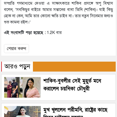
সম্প্রতি গণমাধ্যমে দেওয়া এ সাক্ষাৎকারে শাকিব প্রসঙ্গে অপু বিশ্বাস
বলেন, ‘সবকিছুর বাইরে আমার সন্তানের বাবা তিনি (শাকিব)। যাই কিছু
হোক না কেন, আমি তার কোনো ক্ষতি চাইব না। তার নতুন সিনেমার জন্যও
শুভ কামনা রইল।’
এই সংবাদটি পড়া হয়েছে :
1.2K বার
শেয়ার করুন
আরও পড়ুন
শাকিব-বুবলীর সেই মুহূর্ত মনে
করালেন চয়নিকা চৌধুরী
মুখ খুললেন পরীমনি, রাষ্ট্রের কাছে