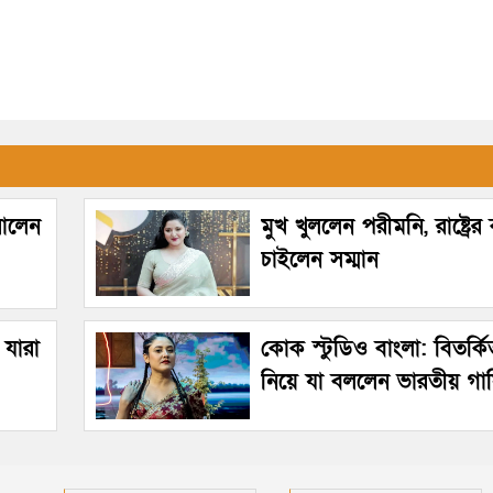
রালেন
মুখ খুললেন পরীমনি, রাষ্ট্রে
চাইলেন সম্মান
 যারা
কোক স্টুডিও বাংলা: বিতর্ক
নিয়ে যা বললেন ভারতীয় গা