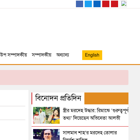
উপ সম্পাদকীয়
সম্পাদকীয়
অন্যান্য
English
বিনোদন প্রতিদিন
স্ত্রীর মরদেহ উদ্ধার: রিমান্ডে ‘গুরুত্বপূর্ণ
তথ্য’ দিয়েছেন অভিনেতা আলভী
সালমান শাহ’র মরদেহ তোলার