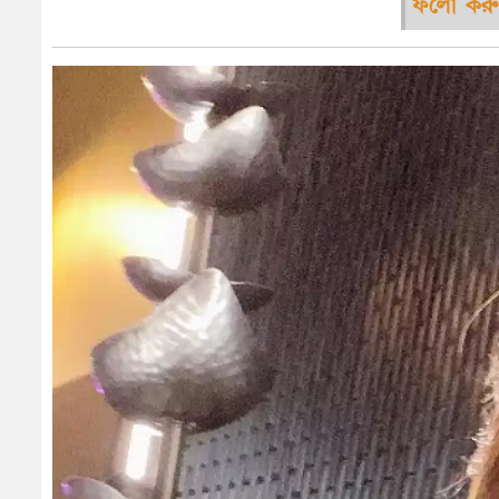
ফলো করু