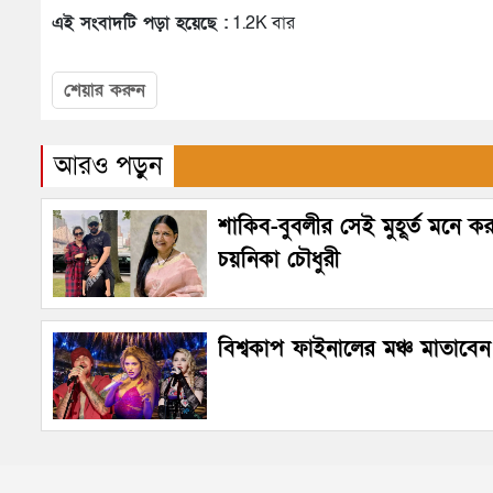
এই সংবাদটি পড়া হয়েছে :
1.2K বার
শেয়ার করুন
আরও পড়ুন
শাকিব-বুবলীর সেই মুহূর্ত মনে ক
চয়নিকা চৌধুরী
বিশ্বকাপ ফাইনালের মঞ্চ মাতাবেন