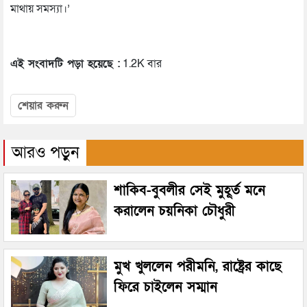
মাথায় সমস্যা।’
এই সংবাদটি পড়া হয়েছে :
1.2K বার
শেয়ার করুন
আরও পড়ুন
শাকিব-বুবলীর সেই মুহূর্ত মনে
করালেন চয়নিকা চৌধুরী
মুখ খুললেন পরীমনি, রাষ্ট্রের কাছে
ফিরে চাইলেন সম্মান