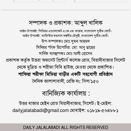
সম্পাদক ও প্রকাশক: আব্দুল খালিক
আইন-উপদেষ্টা: সিনিয়র এডভোকেট এ.কে.এম. ফয়েজ, বাংলাদেশ সুপ্রীম কোর্ট।
আইন-উপদেষ্টা: ব্যারিস্টার ফয়সাল দস্তগীর চৌধুরী, বাংলাদেশ সুপ্রীম কোর্ট।
উপ-সম্পাদকঃ মোঃ সুমন আহমদ
সিনিয়র স্টাফ রিপোর্টার: মো: আবু তাহের
সার্বিক ব্যবস্থাপকঃ মোঃ আলী হোসেন
প্রকাশক কর্তৃক উত্তরা অফসেট প্রিন্টার্স কলেজ রোড, বিয়ানীবাজার সিলেট
থেকে মুদ্রিত ও শরীফা বিবি হাউজ, মেওয়া থেকে প্রকাশিত।
শাফিয়া শরীফা মিডিয়া বাড়ীর একটি সহযোগী প্রতিষ্ঠান
দৈনিক জালালাবাদী, রেজি নং: সিল/১৫০
বানিজ্যিক কার্যালয় :
উত্তর বাজার মেইন রোড বিয়ানীবাজার, সিলেট। ই-মেইল:
dailyjalalabadi@gmail.com মোবাইল: ০১৮১৯-৫৬৪৮৮১
DAILY JALALABADI ALL RIGHTS RESERVED