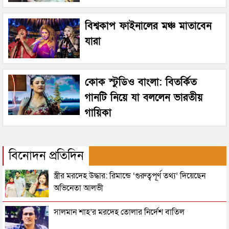
বিশ্বকাপ ফাইনালের মঞ্চ মাতাবেন
যারা
কোক স্টুডিও বাংলা: বিতর্কিত
গানটি নিয়ে যা বললেন ভারতীয়
গায়িকা
বিনোদন প্রতিদিন
স্ত্রীর মরদেহ উদ্ধার: রিমান্ডে ‘গুরুত্বপূর্ণ তথ্য’ দিয়েছেন
অভিনেতা আলভী
সালমান শাহ’র মরদেহ তোলার নির্দেশ বাতিল