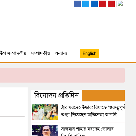
উপ সম্পাদকীয়
সম্পাদকীয়
অন্যান্য
English
বিনোদন প্রতিদিন
স্ত্রীর মরদেহ উদ্ধার: রিমান্ডে ‘গুরুত্বপূর্ণ
তথ্য’ দিয়েছেন অভিনেতা আলভী
সালমান শাহ’র মরদেহ তোলার