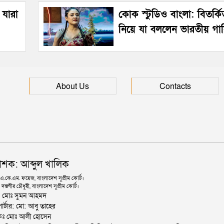
 যারা
কোক স্টুডিও বাংলা: বিতর্ক
নিয়ে যা বললেন ভারতীয় গা
About Us
Contacts
াশক: আব্দুল খালিক
কে.এম. ফয়েজ, বাংলাদেশ সুপ্রীম কোর্ট।
দস্তগীর চৌধুরী, বাংলাদেশ সুপ্রীম কোর্ট।
ঃ মোঃ সুমন আহমদ
োর্টার: মো: আবু তাহের
থাপকঃ মোঃ আলী হোসেন