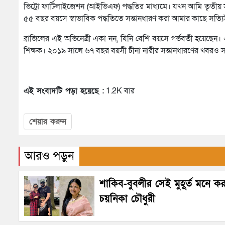
ভিট্রো ফার্টিলাইজেশন (আইভিএফ) পদ্ধতির মাধ্যমে। যখন আমি তৃতী
৫৫ বছর বয়সে স্বাভাবিক পদ্ধতিতে সন্তানধারণ করা আমার কাছে সত্যি
ব্রাজিলের এই অভিনেত্রী একা নন, যিনি বেশি বয়সে গর্ভবতী হয়েছেন।
শিক্ষক। ২০১৯ সালে ৬৭ বছর বয়সী চীনা নারীর সন্তানধারণের খবরও সং
এই সংবাদটি পড়া হয়েছে :
1.2K বার
শেয়ার করুন
আরও পড়ুন
শাকিব-বুবলীর সেই মুহূর্ত মনে ক
চয়নিকা চৌধুরী