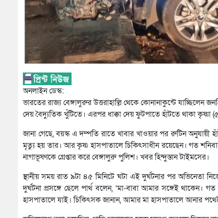
অনলাইন ডেস্ক:
ভারতের রাজ্য বেঙ্গালুরুর উত্তরাহাল্লি থেকে কোনানাকুন্টে যাচ্ছিলেন জন
দেয় বৈদ্যুতিক খুঁটিতে। এরপর ধাক্কা দেয় ফুটপাতে হাঁটতে থাকা কৃষ্ণা (৫৮)
জানা গেছে, বয়স্ক এ দম্পতি রাতে খাবার খাওয়ার পর রুটিন অনুযায়ী হ
মৃত্যু হয় তার। আর কৃষ্ণ হাসপাতালে চিকিৎসাধীন রয়েছেন। গত শনিবা
নাগাভূষণকে গ্রেপ্তার করে বেঙ্গালুরু পুলিশ। খবর হিন্দুস্তান টাইমসের।
স্থানীয় সময় রাত ৯টা ৪৫ মিনিটে ঘটা এই দুর্ঘটনার পর অভিনেতা নি
দুর্ঘটনা প্রসঙ্গে ছেলে পার্থ বলেন, ‘মা-বাবা আমার সঙ্গেই থাকেন।
হাসপাতালে যাই। চিকিৎসক জানান, আমার মা হাসপাতালে আনার পথেই