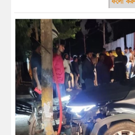
ফলো করু