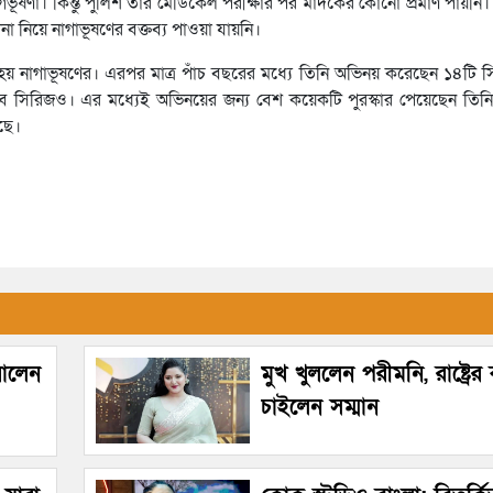
ভূষণা। কিন্তু পুলিশ তার মেডিকেল পরীক্ষার পর মাদকের কোনো প্রমাণ পায়ন
টনা নিয়ে নাগাভূষণের বক্তব্য পাওয়া যায়নি।
হয় নাগাভূষণের। এরপর মাত্র পাঁচ বছরের মধ্যে তিনি অভিনয় করেছেন ১৪টি স
 সিরিজও। এর মধ্যেই অভিনয়ের জন্য বেশ কয়েকটি পুরস্কার পেয়েছেন তিনি
েছে।
রালেন
মুখ খুললেন পরীমনি, রাষ্ট্রে
চাইলেন সম্মান