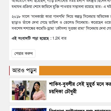
অভিযোগে বলা হয়েছিল, গাড়ি চালানোর সময় মদ্যপ অবস্থায় ছিলেন নাগ
যথাযথ প্রক্রিয়া শেষে জামিনে মুক্তি পাওয়ার সম্ভাবনা রয়েছে তার। এ ঘ
২০১৮ সালে ‘সানকাষ্ঠা কারা গানপথি’ দিয়ে কন্নড় সিনেমায় অভিষেক 
ছাড়াও তাঁকে দেখা গেছে তামিল ও তেলেগু সিনেমায়। করেছেন ওয়েব
সবশেষ শশাঙ্কের কমেডি-ড্রামা ‘কৌসল্য সুপ্রজা রামা’ সিনেমায় দেখা গ
এই সংবাদটি পড়া হয়েছে :
1.2K বার
শেয়ার করুন
আরও পড়ুন
শাকিব-বুবলীর সেই মুহূর্ত মনে ক
চয়নিকা চৌধুরী