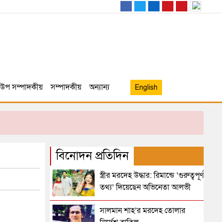
উপ সম্পাদকীয়
সম্পাদকীয়
অন্যান্য
English
বিনোদন প্রতিদিন
স্ত্রীর মরদেহ উদ্ধার: রিমান্ডে ‘গুরুত্বপূর্ণ
তথ্য’ দিয়েছেন অভিনেতা আলভী
সালমান শাহ’র মরদেহ তোলার