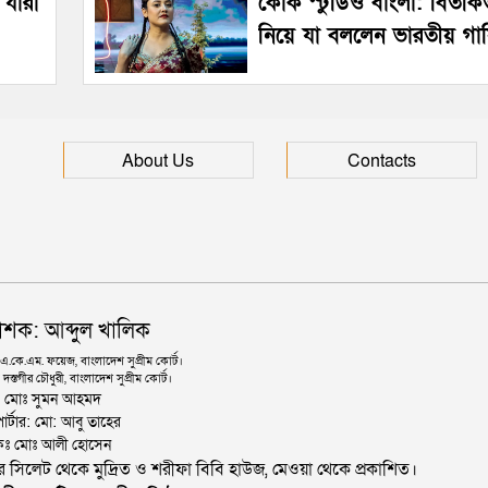
 যারা
কোক স্টুডিও বাংলা: বিতর্ক
নিয়ে যা বললেন ভারতীয় গা
About Us
Contacts
াশক: আব্দুল খালিক
কে.এম. ফয়েজ, বাংলাদেশ সুপ্রীম কোর্ট।
দস্তগীর চৌধুরী, বাংলাদেশ সুপ্রীম কোর্ট।
ঃ মোঃ সুমন আহমদ
োর্টার: মো: আবু তাহের
থাপকঃ মোঃ আলী হোসেন
জার সিলেট থেকে মুদ্রিত ও শরীফা বিবি হাউজ, মেওয়া থেকে প্রকাশিত।