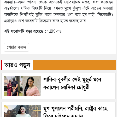
অনন্যা।—এমন ভাবনা থেকে অনেকেই নেতিবাচক মন্তব্য শুরু করেছেন
অন্তর্জালে। যদিও বিষয়টি নিয়ে এখনও মুখে কুঁলুপ এঁটে আছেন অনন্যা!
অন্যদিকে শিগগিরই মুক্তি পাবে অনন্যার ‘খো গয়ে হম কহাঁ’ সিনেমাটি।
এছাড়াও বেশ কয়েকটি সিনেমার কাজ হাতে রয়েছে তার।
এই সংবাদটি পড়া হয়েছে :
1.2K বার
শেয়ার করুন
আরও পড়ুন
শাকিব-বুবলীর সেই মুহূর্ত মনে
করালেন চয়নিকা চৌধুরী
মুখ খুললেন পরীমনি, রাষ্ট্রের কাছে
ফিরে চাইলেন সম্মান