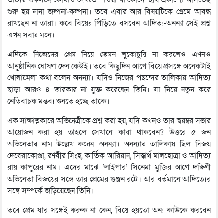
তাদের একসঙ্গে কোথাও দেখতে পাওয়া বা কোনো ছবি প্রকাশ্যে আসতেই
শুরু হয় নানা জল্পনা-কল্পনা। তবে এবার আর বিষয়টিকে প্রেমে আবদ্ধ
রাখছেন না তারা। কবে বিয়ের পিঁড়িতে বসবেন আদিত্য-অনন্যা সেই প্রশ্ন
এখন সবার মনে।
এদিকে নিজেদের প্রেম নিয়ে তেমন লুকোচুরি না করলেও এখনও
আনুষ্ঠানিক ঘোষণা দেন কেউই। তবে কিছুদিন আগে বিয়ে প্রসঙ্গে অনেকটাই
খোলামেলা কথা বলেন অনন্যা। যদিও নিজের পছন্দের তালিকায় আদিত্য
ছাড়া আরও ৪ তারকার না যুক্ত করেছেন তিনি। যা নিয়ে নতুন করে
নেতিবাচক মন্তব্য শুনতে হচ্ছে তাকে।
এক সাক্ষাত্কারে অভিনেত্রীকে প্রশ্ন করা হয়, যদি কখনও তার স্বয়ম্বর সভার
আয়োজন করা হয় তাহলে সেখানে কারা থাকবেন? উত্তরে ৫ জন
অভিনেতার নাম উল্লেখ করেন অনন্যা। অনন্যার তালিকায় ছিল বিজয়
দেবেরাকোণ্ডা, রণবীর সিংহ, কার্তিক আরিয়ান, সিদ্ধার্থ মালহোত্রা ও আদিত্য
রায় কাপুরের নাম। এদের মাঝে ‘লাইগার’ সিনেমা মুক্তির আগে দক্ষিণী
অভিনেতা বিজয়ের সঙ্গে তার প্রেমের গুঞ্জন রটে। আর বর্তমানে আদিত্যের
সঙ্গে সম্পর্কে জড়িয়েছেন তিনি।
তবে প্রেম যার সঙ্গেই করুক না কেন, বিয়ে হয়তো অন্য কাউকে করবেন