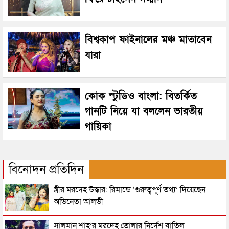
বিশ্বকাপ ফাইনালের মঞ্চ মাতাবেন
যারা
কোক স্টুডিও বাংলা: বিতর্কিত
গানটি নিয়ে যা বললেন ভারতীয়
গায়িকা
বিনোদন প্রতিদিন
স্ত্রীর মরদেহ উদ্ধার: রিমান্ডে ‘গুরুত্বপূর্ণ তথ্য’ দিয়েছেন
অভিনেতা আলভী
সালমান শাহ’র মরদেহ তোলার নির্দেশ বাতিল