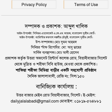
Privacy Policy
Terms of Use
সম্পাদক ও প্রকাশক: আব্দুল খালিক
আইন-উপদেষ্টা: সিনিয়র এডভোকেট এ.কে.এম. ফয়েজ, বাংলাদেশ সুপ্রীম কোর্ট।
আইন-উপদেষ্টা: ব্যারিস্টার ফয়সাল দস্তগীর চৌধুরী, বাংলাদেশ সুপ্রীম কোর্ট।
উপ-সম্পাদকঃ মোঃ সুমন আহমদ
সিনিয়র স্টাফ রিপোর্টার: মো: আবু তাহের
সার্বিক ব্যবস্থাপকঃ মোঃ আলী হোসেন
প্রকাশক কর্তৃক উত্তরা অফসেট প্রিন্টার্স কলেজ রোড, বিয়ানীবাজার সিলেট
থেকে মুদ্রিত ও শরীফা বিবি হাউজ, মেওয়া থেকে প্রকাশিত।
শাফিয়া শরীফা মিডিয়া বাড়ীর একটি সহযোগী প্রতিষ্ঠান
দৈনিক জালালাবাদী, রেজি নং: সিল/১৫০
বানিজ্যিক কার্যালয় :
উত্তর বাজার মেইন রোড বিয়ানীবাজার, সিলেট। ই-মেইল:
dailyjalalabadi@gmail.com মোবাইল: ০১৮১৯-৫৬৪৮৮১