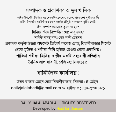
সম্পাদক ও প্রকাশক: আব্দুল খালিক
আইন-উপদেষ্টা: সিনিয়র এডভোকেট এ.কে.এম. ফয়েজ, বাংলাদেশ সুপ্রীম কোর্ট।
আইন-উপদেষ্টা: ব্যারিস্টার ফয়সাল দস্তগীর চৌধুরী, বাংলাদেশ সুপ্রীম কোর্ট।
উপ-সম্পাদকঃ মোঃ সুমন আহমদ
সিনিয়র স্টাফ রিপোর্টার: মো: আবু তাহের
সার্বিক ব্যবস্থাপকঃ মোঃ আলী হোসেন
প্রকাশক কর্তৃক উত্তরা অফসেট প্রিন্টার্স কলেজ রোড, বিয়ানীবাজার সিলেট
থেকে মুদ্রিত ও শরীফা বিবি হাউজ, মেওয়া থেকে প্রকাশিত।
শাফিয়া শরীফা মিডিয়া বাড়ীর একটি সহযোগী প্রতিষ্ঠান
দৈনিক জালালাবাদী, রেজি নং: সিল/১৫০
বানিজ্যিক কার্যালয় :
উত্তর বাজার মেইন রোড বিয়ানীবাজার, সিলেট। ই-মেইল:
dailyjalalabadi@gmail.com মোবাইল: ০১৮১৯-৫৬৪৮৮১
DAILY JALALABADI ALL RIGHTS RESERVED
Developed by
Host for Domain