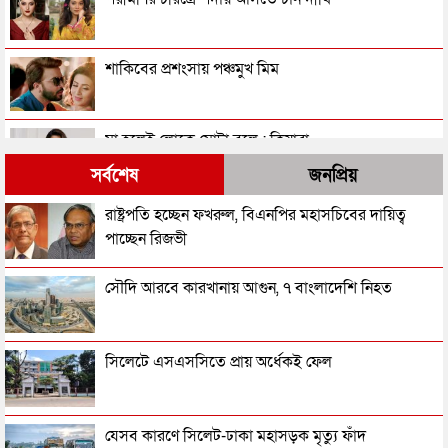
শাকিবের প্রশংসায় পঞ্চমুখ মিম
মা হলেই লোকে মোটা বলে : কিয়ারা
সর্বশেষ
জনপ্রিয়
মেয়ের ছবি না তোলার অনুরোধ জানিয়ে কারিনা কায়সারের
রাষ্ট্রপতি হচ্ছেন ফখরুল, বিএনপির মহাসচিবের দায়িত্ব
মা বললেন, ‘এগুলো ধর্মের পরিপন্থী’
পাচ্ছেন রিজভী
থালাপতির শপথের পর রহস্যময় বার্তা অভিনেত্রী তৃষার
সৌদি আরবে কারখানায় আগুন, ৭ বাংলাদেশি নিহত
যে সিনেমায় সালমানের চেয়ে বেশি পারিশ্রমিক পেয়েছিলেন
সিলেটে এসএসসিতে প্রায় অর্ধেকই ফেল
নায়িকা
সৌদি আরব গেলে আরও ওয়েস্টার্ন ড্রেস কিনব : মারিয়া মিম
যেসব কারণে সিলেট-ঢাকা মহাসড়ক মৃত্যু ফাঁদ