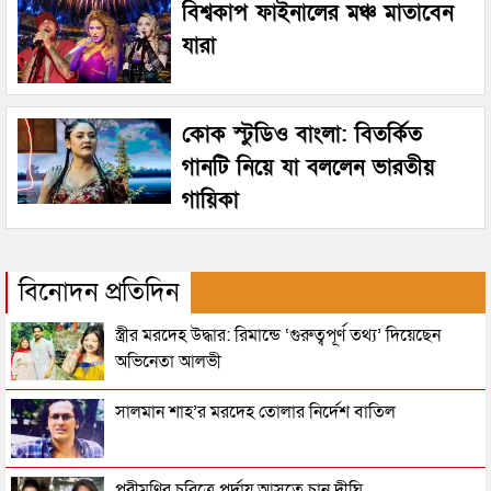
বিশ্বকাপ ফাইনালের মঞ্চ মাতাবেন
যারা
কোক স্টুডিও বাংলা: বিতর্কিত
গানটি নিয়ে যা বললেন ভারতীয়
গায়িকা
বিনোদন প্রতিদিন
স্ত্রীর মরদেহ উদ্ধার: রিমান্ডে ‘গুরুত্বপূর্ণ তথ্য’ দিয়েছেন
অভিনেতা আলভী
সালমান শাহ’র মরদেহ তোলার নির্দেশ বাতিল
পরীমণির চরিত্রে পর্দায় আসতে চান দীঘি