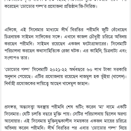
করেছেন ‘ডোডোর গল্প’র প্রযোজনা প্রতিষ্ঠান জি-সিরিজ।
এদিকে, এই সিনেমার মাধ্যমে দীর্ঘ বিরতির পরীমনি জুটি বেঁধেছেন
চিত্রনায়ক সাইমন সাদিকের সঙ্গে। এখানে কাজল চৌধুরী চরিত্রে অভিনয়
করছেন পরীমনি। সাইমন রয়েছেন একজন ফটোগ্রাফারের। সিনেমাটি
পরিচালনা করছেন কথাসাহিত্যিক রেজা ঘটক। এর কাহিনি, চিত্রনাট্য এবং
সংলাপও তার।
‘ডোডোর গল্প’ সিনেমাটি ২০২১-২২ অর্থবছরে ৬০ লাখ টাকা সরকারি
অনুদান পেয়েছে। এটির প্রযোজনায় রয়েছেন নাজমুল হক ভূঁইয়া (খালেদ)।
নির্বাহী প্রযোজকের দায়িত্বে আছেন খাদেমুল জাহান।
প্রসঙ্গত, অন্তঃসত্ত্বা অবস্থায় পরীমনি শেষ শুটিং করেন ‘মা’ নামে একটি
সিনেমার। যেটি চলতি বছরে মুক্তি পায়। সেটির পরিচালনায় ছিলেন অরণ্য
আনোয়ার। এই সিনেমায় মুক্তিযুদ্ধকালীন সময়কার একজন মায়ের চরিত্রে
অভিনয় করেন পরীমনি। দীর্ঘ বিরতির পর এবার ‘ডোডোর গল্প’ নিয়ে