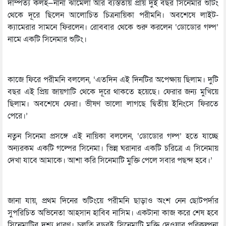
দাম্পত্য কলহ—নানা ঝামেলা আর ব্যস্ততায় প্রায় দুই বছর সিনেমার শুটিং
থেকে দূরে ছিলেন আলোচিত চিত্রনায়িকা পরীমনি। অবশেষে লাইট-
ক্যামেরার সামনে ফিরলেন। রোববার থেকে শুরু করলেন ‘ডোডোর গল্প’
নামে একটি সিনেমার শুটিং।
কাজে ফিরে পরীমনি বললেন, ‘এতদিন এই দিনটির অপেক্ষায় ছিলাম। দুটি
বছর এই প্রিয় জায়গাটি থেকে দূরে থাকতে হয়েছে। ফেরার জন্য মুখিয়ে
ছিলাম। অবশেষে ফেরা। ভীষণ ভালো লাগছে দ্বিতীয় ইনিংসে ফিরতে
পেরে।’
নতুন সিনেমা প্রসঙ্গে এই নায়িকা বললেন, ‘ডোডোর গল্প’ হতে যাচ্ছে
অন্যরকম একটি গল্পের সিনেমা। ভিন্ন ঘরানার একটি চরিত্রে এ সিনেমায়
দেখা যাবে আমাকে। আশা করি সিনেমাটি মুক্তি পেলে সবার পছন্দ হবে।’
জানা যায়, প্রথম দিনের শুটিংয়ে পরীমনি ছাড়াও অংশ নেন ছোটপর্দার
সুপরিচিত অভিনেতা আহসান হাবিব নাসিম। একটানা কাজ করে শেষ হবে
সিনেমাটির দৃশ্য ধারণ। চলতি বছরই সিনেমাটি মুক্তি দেওয়ার পরিকল্পনা