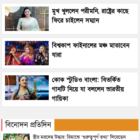
মুখ খুললেন পরীমনি, রাষ্ট্রের কাছে
ফিরে চাইলেন সম্মান
বিশ্বকাপ ফাইনালের মঞ্চ মাতাবেন
যারা
কোক স্টুডিও বাংলা: বিতর্কিত
গানটি নিয়ে যা বললেন ভারতীয়
গায়িকা
বিনোদন প্রতিদিন
স্ত্রীর মরদেহ উদ্ধার: রিমান্ডে ‘গুরুত্বপূর্ণ তথ্য’ দিয়েছেন