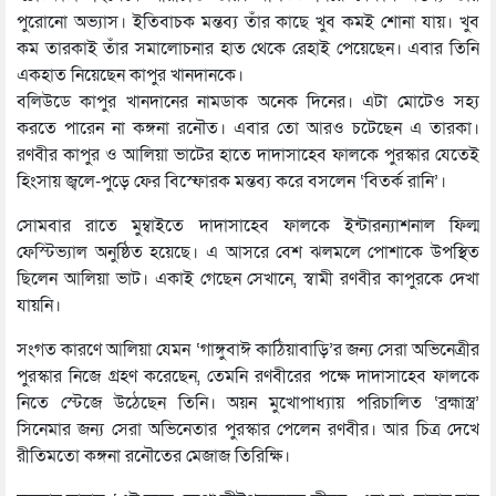
পুরোনো অভ্যাস। ইতিবাচক মন্তব্য তাঁর কাছে খুব কমই শোনা যায়। খুব
কম তারকাই তাঁর সমালোচনার হাত থেকে রেহাই পেয়েছেন। এবার তিনি
একহাত নিয়েছেন কাপুর খানদানকে।
বলিউডে কাপুর খানদানের নামডাক অনেক দিনের। এটা মোটেও সহ্য
করতে পারেন না কঙ্গনা রনৌত। এবার তো আরও চটেছেন এ তারকা।
রণবীর কাপুর ও আলিয়া ভাটের হাতে দাদাসাহেব ফালকে পুরস্কার যেতেই
হিংসায় জ্বলে-পুড়ে ফের বিস্ফোরক মন্তব্য করে বসলেন ‘বিতর্ক রানি’।
সোমবার রাতে মুম্বাইতে দাদাসাহেব ফালকে ইন্টারন্যাশনাল ফিল্ম
ফেস্টিভ্যাল অনুষ্ঠিত হয়েছে। এ আসরে বেশ ঝলমলে পোশাকে উপস্থিত
ছিলেন আলিয়া ভাট। একাই গেছেন সেখানে, স্বামী রণবীর কাপুরকে দেখা
যায়নি।
সংগত কারণে আলিয়া যেমন ‘গাঙ্গুবাঈ কাঠিয়াবাড়ি’র জন্য সেরা অভিনেত্রীর
পুরস্কার নিজে গ্রহণ করেছেন, তেমনি রণবীরের পক্ষে দাদাসাহেব ফালকে
নিতে স্টেজে উঠেছেন তিনি। অয়ন মুখোপাধ্যায় পরিচালিত ‘ব্রহ্মাস্ত্র’
সিনেমার জন্য সেরা অভিনেতার পুরস্কার পেলেন রণবীর। আর চিত্র দেখে
রীতিমতো কঙ্গনা রনৌতের মেজাজ তিরিক্ষি।