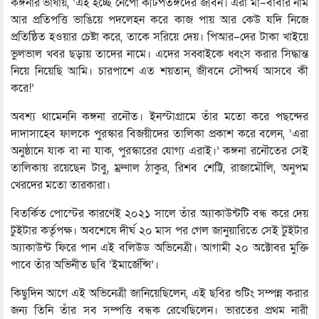
কঙ্গনার ভাষায়, ‘এই হচ্ছে নেপো কীটপতঙ্গদের জীবন। এরা মা–বাবার নাম
আর প্রতিপত্তি ভাঙিয়ে পদলেহন করে কাজ পায় আর কেউ যদি নিজে
প্রতিষ্ঠিত হওয়ার চেষ্টা করে, তাকে সরিয়ে দেয়। পিআর–দের টাকা খাইয়ে
ভুলভাল খবর ছড়ায় তাদের নামে। এদের সব্বাইকে ধ্বংস করার সিদ্ধান্ত
নিয়ে নিয়েছি আমি। চারপাশে এত শয়তান, জীবনে সৌন্দর্য আসবে কী
করে!’
অবশ্য থামেননি কঙ্গনা রনৌত। ইনস্টাগ্রামে তাঁর মতো করে পছন্দের
দাদাসাহেব ফালকে পুরস্কার বিজয়ীদের তালিকা প্রকাশ করে বলেন, ‘এরা
অনুষ্ঠানে যাক বা না যাক, পুরস্কারের যোগ্য এরাই।’ কঙ্গনা রনৌতের সেই
তালিকায় রয়েছেন টাবু, ম্রুণাল ঠাকুর, রিশব শেট্টি, রাজামৌলি, অনুপম
খেরদের মতো তারকারা।
বিতর্কিত পোস্টের কারণেই ২০২১ সালে তাঁর অ্যাকাউন্টটি বন্ধ করে দেয়
টুইটার কর্তৃপক্ষ। অবশেষে দীর্ঘ ২০ মাস পর গেল জানুয়ারিতে সেই টুইটার
অ্যাকাউন্ট ফিরে পান এই বলিউড অভিনেত্রী। আগামী ২০ অক্টোবর মুক্তি
পাবে তাঁর অভিনীত ছবি ‘ইমার্জেন্সি’।
কিছুদিন আগে এই অভিনেত্রী জানিয়েছিলেন, এই ছবির শুটিং সম্পন্ন করার
জন্য তিনি তাঁর সব সম্পত্তি বন্ধক রেখেছিলেন। ভারতের প্রথম নারী