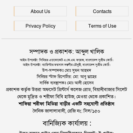
সিলেটে আরও দুইজনের মৃত্যু, হাসপাতালে ৩ শতাধিক
About Us
Contacts
Privacy Policy
Terms of Use
সম্পাদক ও প্রকাশক: আব্দুল খালিক
আইন-উপদেষ্টা: সিনিয়র এডভোকেট এ.কে.এম. ফয়েজ, বাংলাদেশ সুপ্রীম কোর্ট।
আইন-উপদেষ্টা: ব্যারিস্টার ফয়সাল দস্তগীর চৌধুরী, বাংলাদেশ সুপ্রীম কোর্ট।
উপ-সম্পাদকঃ মোঃ সুমন আহমদ
সিনিয়র স্টাফ রিপোর্টার: মো: আবু তাহের
সার্বিক ব্যবস্থাপকঃ মোঃ আলী হোসেন
প্রকাশক কর্তৃক উত্তরা অফসেট প্রিন্টার্স কলেজ রোড, বিয়ানীবাজার সিলেট
থেকে মুদ্রিত ও শরীফা বিবি হাউজ, মেওয়া থেকে প্রকাশিত।
শাফিয়া শরীফা মিডিয়া বাড়ীর একটি সহযোগী প্রতিষ্ঠান
দৈনিক জালালাবাদী, রেজি নং: সিল/১৫০
বানিজ্যিক কার্যালয় :