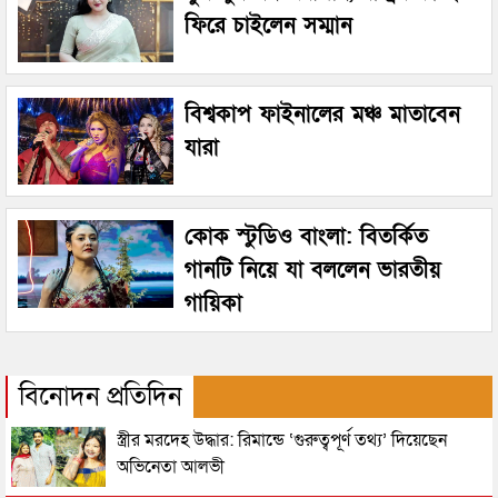
ফিরে চাইলেন সম্মান
বিশ্বকাপ ফাইনালের মঞ্চ মাতাবেন
যারা
কোক স্টুডিও বাংলা: বিতর্কিত
গানটি নিয়ে যা বললেন ভারতীয়
গায়িকা
বিনোদন প্রতিদিন
স্ত্রীর মরদেহ উদ্ধার: রিমান্ডে ‘গুরুত্বপূর্ণ তথ্য’ দিয়েছেন
অভিনেতা আলভী