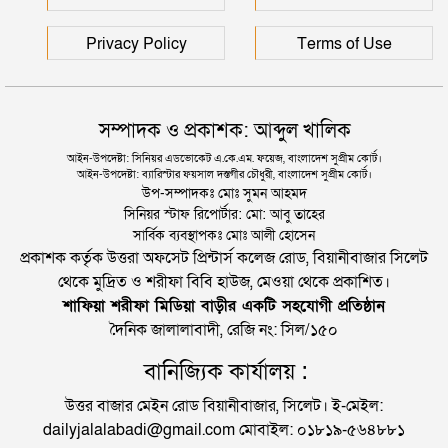
Privacy Policy
Terms of Use
সম্পাদক ও প্রকাশক: আব্দুল খালিক
আইন-উপদেষ্টা: সিনিয়র এডভোকেট এ.কে.এম. ফয়েজ, বাংলাদেশ সুপ্রীম কোর্ট।
আইন-উপদেষ্টা: ব্যারিস্টার ফয়সাল দস্তগীর চৌধুরী, বাংলাদেশ সুপ্রীম কোর্ট।
উপ-সম্পাদকঃ মোঃ সুমন আহমদ
সিনিয়র স্টাফ রিপোর্টার: মো: আবু তাহের
সার্বিক ব্যবস্থাপকঃ মোঃ আলী হোসেন
প্রকাশক কর্তৃক উত্তরা অফসেট প্রিন্টার্স কলেজ রোড, বিয়ানীবাজার সিলেট
থেকে মুদ্রিত ও শরীফা বিবি হাউজ, মেওয়া থেকে প্রকাশিত।
শাফিয়া শরীফা মিডিয়া বাড়ীর একটি সহযোগী প্রতিষ্ঠান
দৈনিক জালালাবাদী, রেজি নং: সিল/১৫০
বানিজ্যিক কার্যালয় :
উত্তর বাজার মেইন রোড বিয়ানীবাজার, সিলেট। ই-মেইল:
dailyjalalabadi@gmail.com মোবাইল: ০১৮১৯-৫৬৪৮৮১