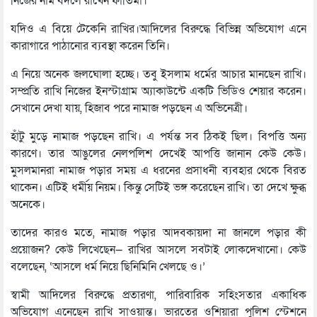
নিজের নাম বদলে রাখেন ফাতিমা।
যদিও এ বিয়ে টেকেনি রাখির।আদিলের বিরুদ্ধে বিভিন্ন অভিযোগ এনে
কারাগারে পাঠানোর ব্যবস্থা করেন তিনি।
এ নিয়ে অনেক জলঘোলা হচ্ছে। তবু ইসলাম ধর্মের আচার মানছেন রাখি।
সম্প্রতি রাখি নিজের ইনস্টাগ্রাম অ্যাকাউন্টে একটি ভিডিও শেয়ার করেন।
সেখানে দেখা যায়, হিজাব পরে নামাজ পড়ছেন এ অভিনেত্রী।
হাঁটু মুড়ে নামাজ পড়ছেন রাখি। এ পর্যন্ত সব ঠিকই ছিল। বিপত্তি অন্য
কারণে। তার আঙুলের নেলপলিশ দেখেই আপত্তি জানান কেউ কেউ।
মুসলমানরা নামাজ পড়ার সময় এ ধরনের প্রসাধনী ব্যবহার থেকে বিরত
থাকেন। এটিই ধর্মীয় নিয়ম। কিন্তু সেটিই ভঙ্গ করেছেন রাখি। তা দেখে ক্ষুব্ধ
অনেকে।
তাদের কারও মতে, নামাজ পড়ার আদবকায়দা না জানলে পড়ার কী
প্রয়োজন? কেউ লিখেছেন— রাখির আসলে সবটাই লোকদেখানো। কেউ
বলেছেন, ‘আসলে ধর্ম নিয়ে ছিনিমিনি খেলছে ও।’
স্বামী আদিলের বিরুদ্ধে প্রতারণা, পারিবারিক সহিংসতার একাধিক
অভিযোগ এনেছেন রাখি সাওয়ান্ত। ভারতের ওশিয়ারা পুলিশ স্টেশনে